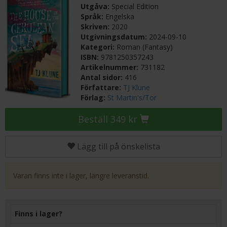
Utgåva:
Special Edition
Språk:
Engelska
Skriven:
2020
Utgivningsdatum:
2024-09-10
Kategori:
Roman (Fantasy)
ISBN:
9781250357243
Artikelnummer:
731182
Antal sidor:
416
Författare:
TJ Klune
Förlag:
St Martin's/Tor
Beställ 349 kr
Lägg till på önskelista
Varan finns inte i lager, längre leveranstid.
Finns i lager?