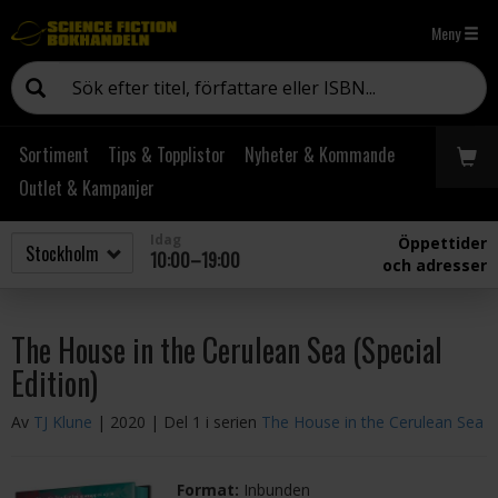
Meny
Sortiment
Tips & Topplistor
Nyheter & Kommande
Outlet & Kampanjer
Idag
Öppettider
10:00–19:00
och adresser
The House in the Cerulean Sea (Special
Edition)
Av
TJ Klune
| 2020
| Del 1 i serien
The House in the Cerulean Sea
Format:
Inbunden