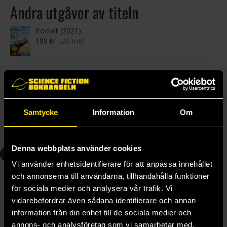
Andra utgåvor av titeln
Pocket (2021)
189 kr
Läs mer
Taggar:
HBTQ
Nutidsfantasy
Romantik
Personalen rekommenderar
Samtycke
Information
Om
Andra delar i serien
Denna webbplats använder cookies
2
Vi använder enhetsidentifierare för att anpassa innehållet
och annonserna till användarna, tillhandahålla funktioner
för sociala medier och analysera vår trafik. Vi
vidarebefordrar även sådana identifierare och annan
information från din enhet till de sociala medier och
annons- och analysföretag som vi samarbetar med.