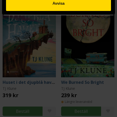
Avvisa
Huset i det djupblå havet
We Burned So Bright
TJ Klune
TJ Klune
319 kr
239 kr
Längre leveranstid
Beställ
Beställ