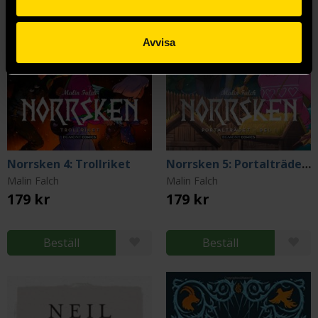
Avvisa
Norrsken 4: Trollriket
Norrsken 5: Portalträdet del 1
Malin Falch
Malin Falch
179 kr
179 kr
Beställ
Beställ