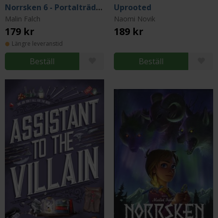
Norrsken 6 - Portalträdet del 2
Uprooted
Malin Falch
Naomi Novik
179 kr
189 kr
Längre leveranstid
Beställ
Beställ