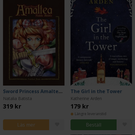
Sword Princess Amaltea samlingsvolym del 1-3
The Girl in the Tower
Natalia Batista
Katherine Arden
319 kr
179 kr
Längre leveranstid
Läs mer
Beställ