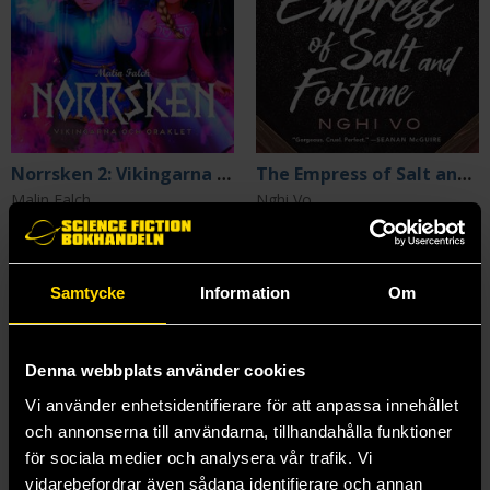
Norrsken 2: Vikingarna och oraklet
The Empress of Salt and Fortune
Malin Falch
Nghi Vo
179 kr
259 kr
Samtycke
Beställ
Information
Beställ
Om
Denna webbplats använder cookies
Vi använder enhetsidentifierare för att anpassa innehållet
och annonserna till användarna, tillhandahålla funktioner
för sociala medier och analysera vår trafik. Vi
vidarebefordrar även sådana identifierare och annan