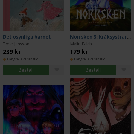
Det osynliga barnet
Norrsken 3: Kråksystrarna
Tove Jansson
Malin Falch
239 kr
179 kr
Längre leveranstid
Längre leveranstid
Beställ
Beställ