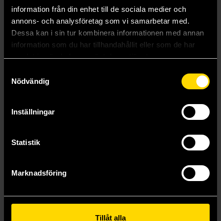
information från din enhet till de sociala medier och
annons- och analysföretag som vi samarbetar med.
Dessa kan i sin tur kombinera informationen med annan
information som du har tillhandahållit eller som de har
samlat in när du har använt deras tjänster.
Samtyckesval
Nödvändig
Stardust
Norse Mythology
Neil Gaiman
Neil Gaiman
Inställningar
179 kr
229 kr
Längre leveranstid
Längre leveranstid
Statistik
Beställ
Beställ
Marknadsföring
Tillåt alla