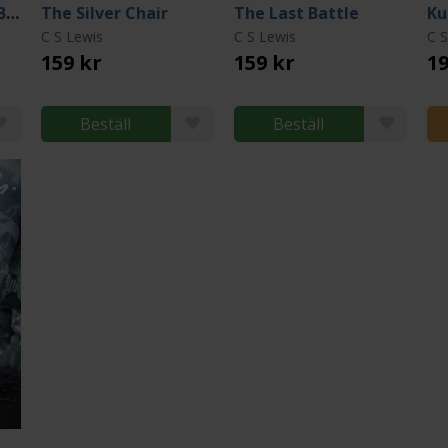
The Horse and His Boy
The Silver Chair
The Last Battle
C S Lewis
C S Lewis
C S
159 kr
159 kr
19
Beställ
Beställ