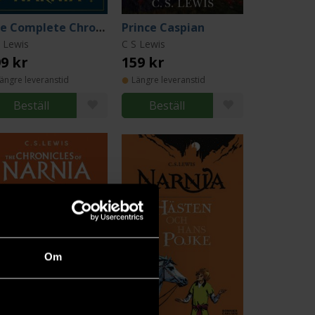
The Complete Chronicles of Narnia
Prince Caspian
 Lewis
C S Lewis
9 kr
159 kr
ängre leveranstid
Längre leveranstid
Beställ
Beställ
Om