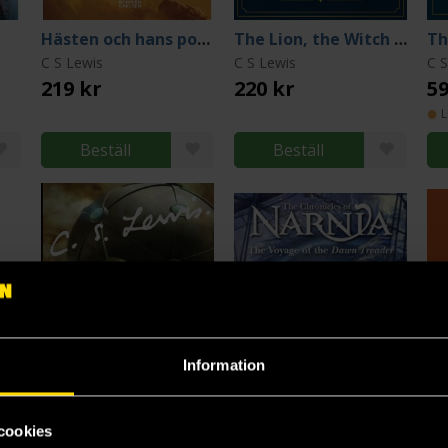
Hästen och hans pojke
The Lion, the Witch and the Wardrobe (75th Anniversary Edition)
C S Lewis
C S Lewis
C S
219 kr
220 kr
59
L
Beställ
Beställ
Information
cookies