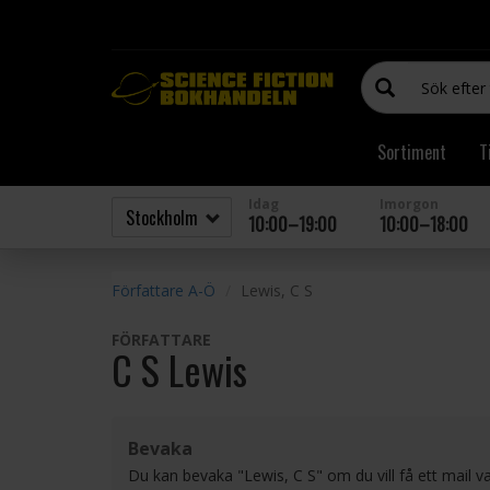
Sortiment
T
Idag
Imorgon
10:00–19:00
10:00–18:00
Författare A-Ö
Lewis, C S
FÖRFATTARE
C S Lewis
Bevaka
Du kan bevaka "Lewis, C S" om du vill få ett mail 