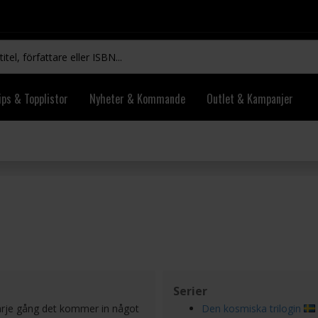
ips & Topplistor
Nyheter & Kommande
Outlet & Kampanjer
Serier
varje gång det kommer in något
Den kosmiska trilogin