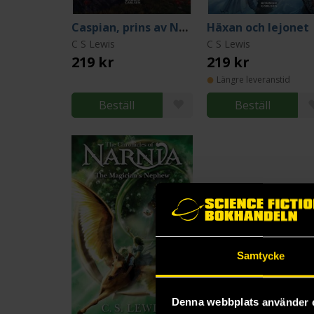
Caspian, prins av Narnia
Häxan och lejonet
C S Lewis
C S Lewis
219 kr
219 kr
Längre leveranstid
Beställ
Beställ
Samtycke
Denna webbplats använder 