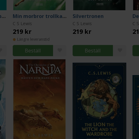
The Magician's Nephew Picture Book
Min morbror trollkarlen
Silvertronen
De
C S Lewis
C S Lewis
C S
219 kr
219 kr
21
Längre leveranstid
Beställ
Beställ