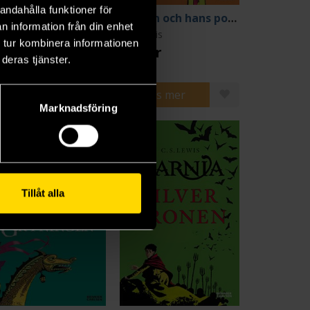
andahålla funktioner för
The Lion, the Witch and the Wardrobe
Hästen och hans pojke
n information från din enhet
 Lewis
C S Lewis
 tur kombinera informationen
9 kr
199 kr
deras tjänster.
Beställ
Läs mer
Marknadsföring
Tillåt alla