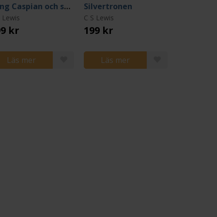
Kung Caspian och skeppet Gryningen
Silvertronen
 Lewis
C S Lewis
9 kr
199 kr
Läs mer
Läs mer