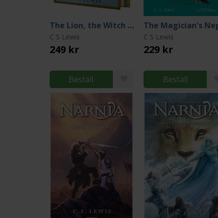
The Lion, the Witch and the Wardrobe (Deluxe Collector's Edition)
C S Lewis
C S Lewis
249 kr
229 kr
Beställ
Beställ