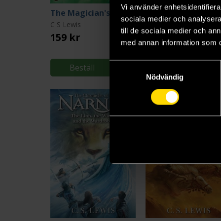
Vi använder enhetsidentifierar
The Magician's Nephew
sociala medier och analysera 
C S Lewis
C S Lewis
till de sociala medier och a
159 kr
149 kr
med annan information som du 
Samtyckesval
Beställ
Beställ
Nödvändig