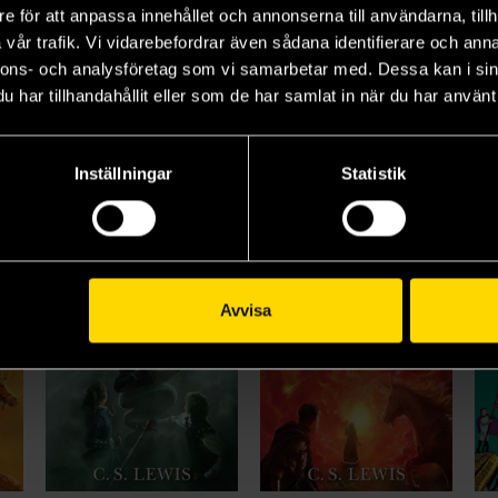
e för att anpassa innehållet och annonserna till användarna, tillh
The Lion, the Witch and the Wardrobe (Illustrated Board Book)
Utflykt från tyst planet
The Voyage of the Dawn Treader
vår trafik. Vi vidarebefordrar även sådana identifierare och anna
C S Lewis
C S Lewis
C S
nnons- och analysföretag som vi samarbetar med. Dessa kan i sin
189 kr
159 kr
14
har tillhandahållit eller som de har samlat in när du har använt 
Beställ
Beställ
Inställningar
Statistik
Avvisa