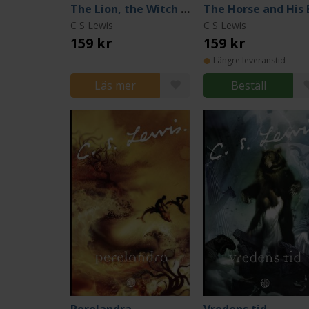
The Lion, the Witch and the Wardrobe
C S Lewis
C S Lewis
159 kr
159 kr
Längre leveranstid
Läs mer
Beställ