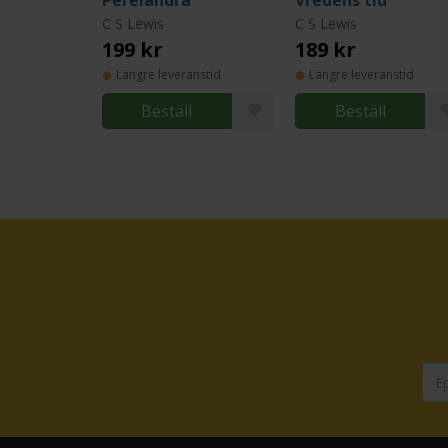
Perelandra
Vredens tid
C S Lewis
C S Lewis
199 kr
189 kr
Längre leveranstid
Längre leveranstid
Beställ
Beställ