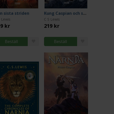
n sista striden
Kung Caspian och skeppet Gryningen
 Lewis
C S Lewis
9 kr
219 kr
Beställ
Beställ