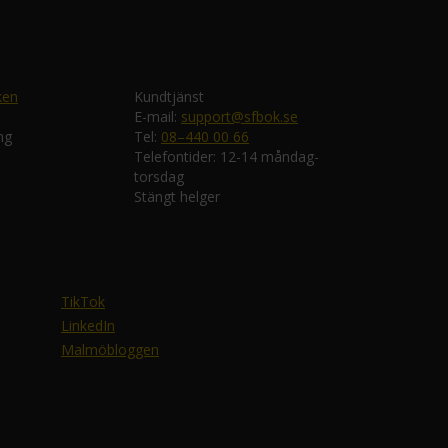
ken
Kundtjänst
E-mail:
support@sfbok.se
ng
Tel:
08–440 00 66
Telefontider: 12-14 måndag-
torsdag
Stängt helger
TikTok
LinkedIn
Malmöbloggen