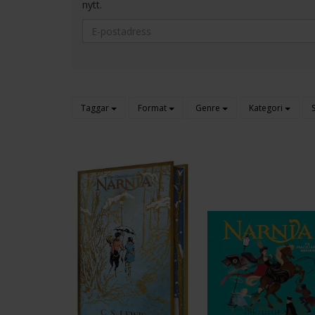
nytt.
Taggar
Format
Genre
Kategori