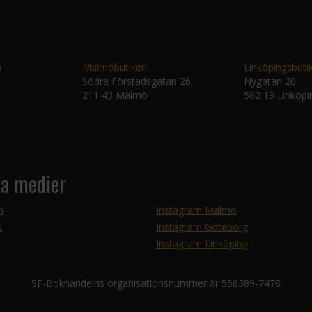
n
Malmöbutiken
Linköpingsbuti
Södra Förstadsgatan 26
Nygatan 20
211 43 Malmö
582 19 Linköpi
la medier
m
Instagram Malmö
k
Instagram Göteborg
Instagram Linköping
SF-Bokhandelns organisationsnummer är 556389-7478