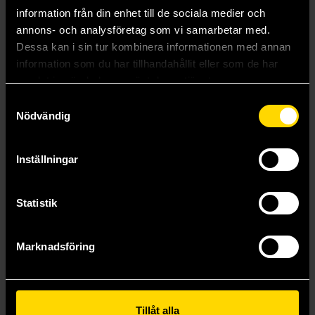
information från din enhet till de sociala medier och
annons- och analysföretag som vi samarbetar med.
Dessa kan i sin tur kombinera informationen med annan
information som du har tillhandahållit eller som de har
samlat in när du har använt deras tjänster.
Samtyckesval
Nödvändig
Nosebleed Studio reser i den svenska historien
Sherlock Holmes vs. Cthulhu: The Adventure of the Deadly Dimensions
Nosebleed Studio
Lois H Gresh
Inställningar
129 kr
189 kr
Längre leveranstid
Statistik
Beställ
Beställ
Marknadsföring
Tillåt alla