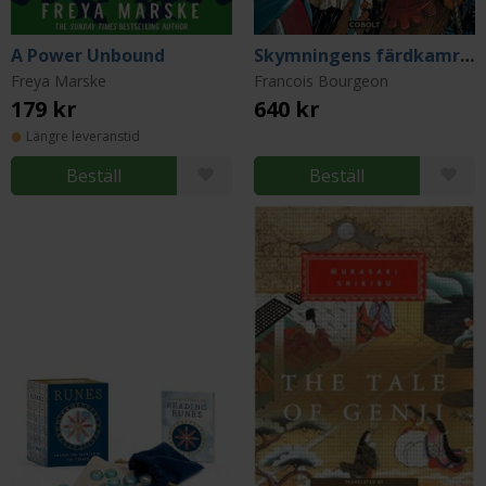
A Power Unbound
Skymningens färdkamrater: den samlade utgåvan
Freya Marske
Francois Bourgeon
179 kr
640 kr
Längre leveranstid
Beställ
Beställ