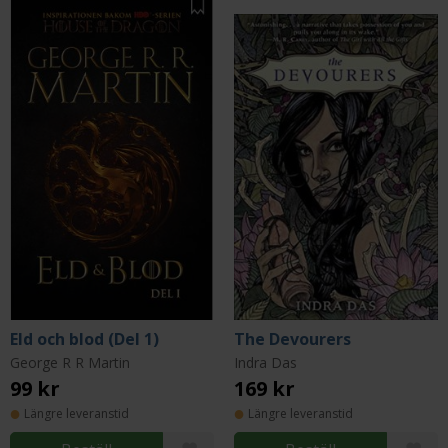
Eld och blod (Del 1)
The Devourers
George R R Martin
Indra Das
99 kr
169 kr
Längre leveranstid
Längre leveranstid