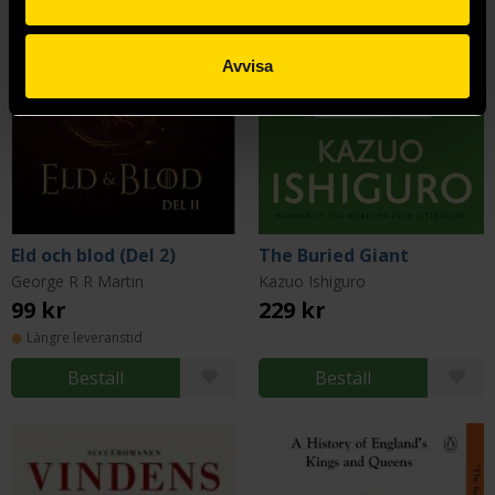
Avvisa
Eld och blod (Del 2)
The Buried Giant
George R R Martin
Kazuo Ishiguro
99 kr
229 kr
Längre leveranstid
Beställ
Beställ