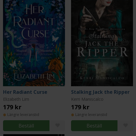
Her Radiant Curse
Stalking Jack the Ripper
Elizabeth Lim
Kerri Maniscalco
179 kr
179 kr
Längre leveranstid
Längre leveranstid
Beställ
Beställ