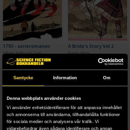
1793 - serieromanen
A Bride's Story Vol 2
Niklas Natt och Dag
Kaoru Mori
390 kr
219 kr
Längre leveranstid
Samtycke
Beställ
Information
Beställ
Om
Denna webbplats använder cookies
Vi använder enhetsidentifierare för att anpassa innehållet
och annonserna till användarna, tillhandahålla funktioner
för sociala medier och analysera vår trafik. Vi
vidarebefordrar även sådana identifierare och annan