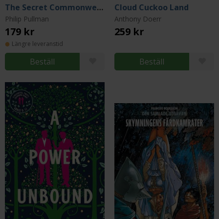
The Secret Commonwealth
Cloud Cuckoo Land
Philip Pullman
Anthony Doerr
179 kr
259 kr
Längre leveranstid
Beställ
Beställ