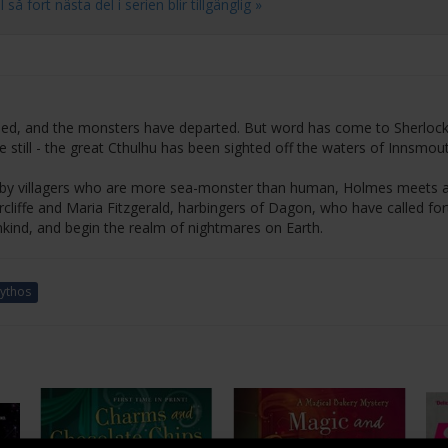
 fort nästa del i serien blir tillgänglig »
ed, and the monsters have departed. But word has come to Sherloc
 still - the great Cthulhu has been sighted off the waters of Innsmou
 by villagers who are more sea-monster than human, Holmes meets a
rcliffe and Maria Fitzgerald, harbingers of Dagon, who have called for
nkind, and begin the realm of nightmares on Earth.
ythos