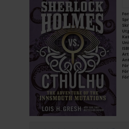
Fo
Sp
Skr
Ut
Kat
Un
IS
Ar
Ant
För
För
För