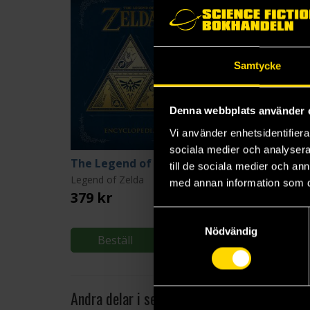
Samtycke
Denna webbplats använder 
Vi använder enhetsidentifierar
sociala medier och analysera 
The Legend of Zelda Encyclopedia
Aurora Rising
till de sociala medier och a
Legend of Zelda
Amie Kaufman
med annan information som du 
379 kr
229 kr
Samtyckesval
Nödvändig
Beställ
Beställ
Andra delar i serien