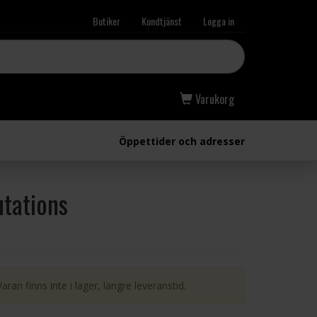
Butiker
Kundtjänst
Logga in
Varukorg
Öppettider och adresser
utations
Varan finns inte i lager, längre leveranstid.