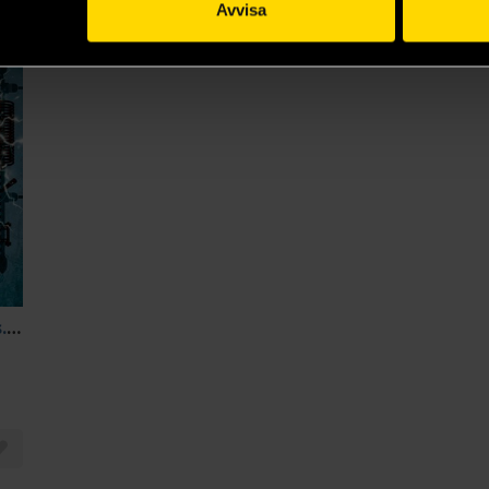
Avvisa
Sherlock Holmes vs. Cthulhu: The Adventure of the Neural Psychoses