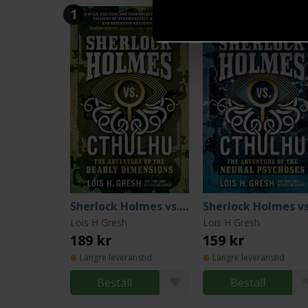
1
2
Sherlock Holmes vs. Cthulhu: The Adventure of the Deadly Dimensions
Lois H Gresh
Lois H Gresh
189 kr
159 kr
Längre leveranstid
Längre leveranstid
Beställ
Beställ