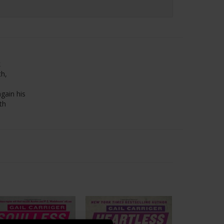
k
th,
gain his
th