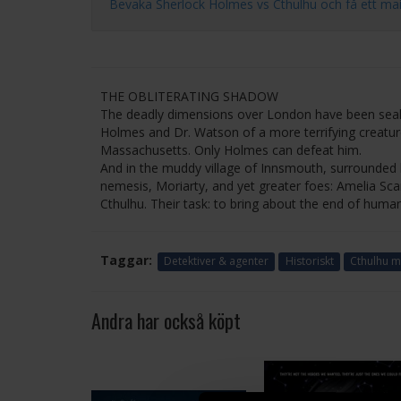
Bevaka Sherlock Holmes vs Cthulhu och få ett mail så
THE OBLITERATING SHADOW
The deadly dimensions over London have been seal
Holmes and Dr. Watson of a more terrifying creature
Massachusetts. Only Holmes can defeat him.
And in the muddy village of Innsmouth, surrounded
nemesis, Moriarty, and yet greater foes: Amelia Sca
Cthulhu. Their task: to bring about the end of huma
Taggar:
Detektiver & agenter
Historiskt
Cthulhu m
Andra har också köpt