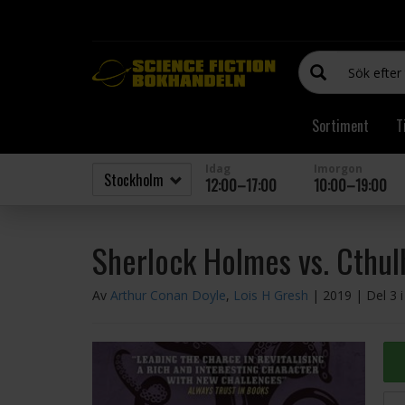
Sortiment
T
Idag
Imorgon
12:00–17:00
10:00–19:00
Sherlock Holmes vs. Cthul
Av
Arthur Conan Doyle
,
Lois H Gresh
| 2019
| Del 3 