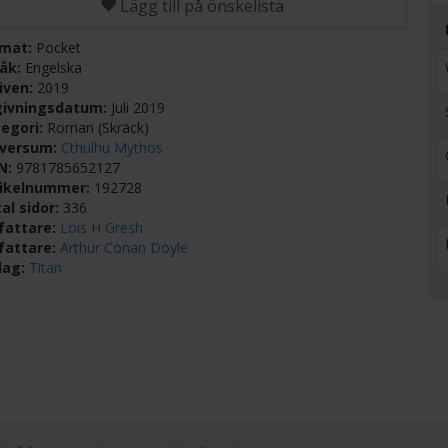
Lägg till på önskelista
rmat:
Pocket
råk:
Engelska
iven:
2019
givningsdatum:
Juli 2019
egori:
Roman (Skräck)
iversum:
Cthulhu Mythos
BN:
9781785652127
tikelnummer:
192728
al sidor:
336
fattare:
Lois H Gresh
fattare:
Arthur Conan Doyle
lag:
Titan