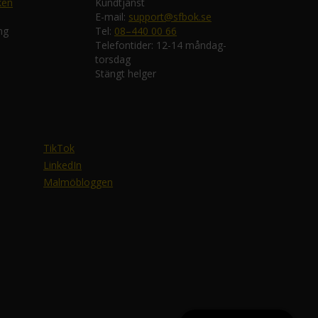
ken
Kundtjänst
E-mail:
support@sfbok.se
ng
Tel:
08–440 00 66
Telefontider: 12-14 måndag-
torsdag
Stängt helger
TikTok
LinkedIn
Malmöbloggen