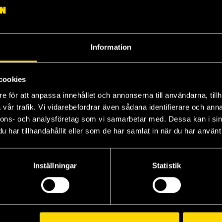
Information
cookies
e för att anpassa innehållet och annonserna till användarna, tillh
vår trafik. Vi vidarebefordrar även sådana identifierare och anna
Charms and Chocolate Chips
Magic and Macaroons
So
nnons- och analysföretag som vi samarbetar med. Dessa kan i sin
Bailey Cates
Bailey Cates
Gai
har tillhandahållit eller som de har samlat in när du har använt 
129 kr
149 kr
17
Inställningar
Statistik
Beställ
Beställ