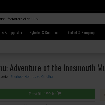
ips & Topplistor
Nyheter & Kommande
Outlet & Kampanjer
hu: Adventure of the Innsmouth M
i serien
Sherlock Holmes vs Cthulhu
Beställ 159 kr