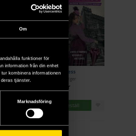
Om
andahålla funktioner för
n information från din enhet
ulless
Heartless
 tur kombinera informationen
l Carriger
Gail Carriger
deras tjänster.
9 kr
179 kr
Marknadsföring
Beställ
Beställ