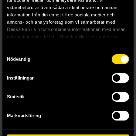
för sociala medier och analysera vår trafik. Vi
vidarebefordrar även sådana identifierare och annan
Twin Suns Deck - Aggressive Negotations
Twin Suns Deck - Master and Apprentice
information från din enhet till de sociala medier och
Star Wars: Unlimited
Star Wars: Unlimited
annons- och analysföretag som vi samarbetar med.
449 kr
449 kr
Dessa kan i sin tur kombinera informationen med annan
information som du har tillhandahållit eller som de har
Läs mer
Läs mer
samlat in när du har använt deras tjänster.
Samtyckesval
Nödvändig
Inställningar
Statistik
Marknadsföring