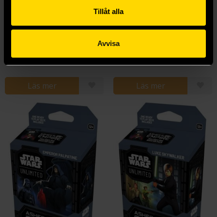
Tillåt alla
Twin Suns Deck - Against the Odds
Twin Suns Deck - Blood Brothers
Star Wars: Unlimited
Star Wars: Unlimited
Avvisa
449 kr
449 kr
Läs mer
Läs mer