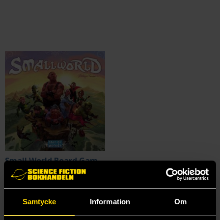
Small World Board Game (Nordic)
Small World
499 kr
Längre leveranstid
Samtycke
Information
Om
Beställ