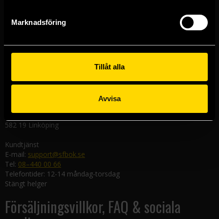
111 29 Stockholm
Marknadsföring
Göteborgsbutiken
Kungsgatan 19
411 19 Göteborg
Malmöbutiken
Tillåt alla
Södra Förstadsgatan 26
211 43 Malmö
Avvisa
Linköpingsbutiken
Nygatan 20
582 19 Linköping
Kundtjänst
E-mail:
support@sfbok.se
Tel:
08–440 00 66
Telefontider: 12-14 måndag-torsdag
Stängt helger
Försäljningsvillkor, FAQ & sociala