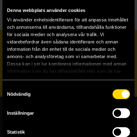
Denna webbplats använder cookies
Vi använder enhetsidentifierare för att anpassa innehållet
och annonserna till användarna, tillhandahålla funktioner
för sociala medier och analysera vår trafik. Vi
Prenumerera på vårt nyhetsbrev
vidarebefordrar även sådana identifierare och annan
information från din enhet till de sociala medier och
annons- och analysföretag som vi samarbetar med.
Veckobrevet
Dessa kan i sin tur kombinera informationen med annan
information som du har tillhandahållit eller som de har
samlat in när du har använt deras tjänster.
Skicka
Samtyckesval
Nödvändig
Inställningar
Butiker & kundtjänst
Stockholmsbutiken
Statistik
Västerlånggatan 48