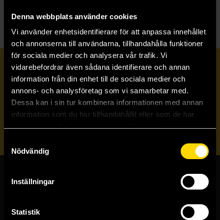
Denna webbplats använder cookies
Vi använder enhetsidentifierare för att anpassa innehållet
och annonserna till användarna, tillhandahålla funktioner
för sociala medier och analysera vår trafik. Vi
Prenumerera på vårt nyhetsbrev
vidarebefordrar även sådana identifierare och annan
information från din enhet till de sociala medier och
annons- och analysföretag som vi samarbetar med.
Veckobrevet
Dessa kan i sin tur kombinera informationen med annan
information som du har tillhandahållit eller som de har
samlat in när du har använt deras tjänster.
Skicka
Samtyckesval
Nödvändig
Inställningar
Butiker & kundtjänst
Stockholmsbutiken
Statistik
Västerlånggatan 48