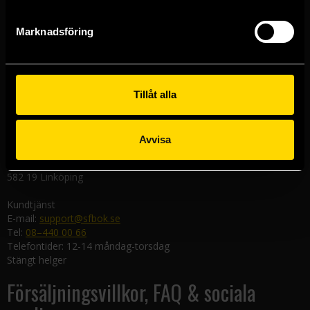
111 29 Stockholm
Marknadsföring
Göteborgsbutiken
Kungsgatan 19
411 19 Göteborg
Malmöbutiken
Tillåt alla
Södra Förstadsgatan 26
211 43 Malmö
Avvisa
Linköpingsbutiken
Nygatan 20
582 19 Linköping
Kundtjänst
E-mail:
support@sfbok.se
Tel:
08–440 00 66
Telefontider: 12-14 måndag-torsdag
Stängt helger
Försäljningsvillkor, FAQ & sociala