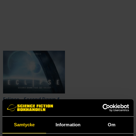
Eclipse - Second Dawn for the Galaxy
Eclipse
1699 kr
Samtycke
Information
Om
Beställ