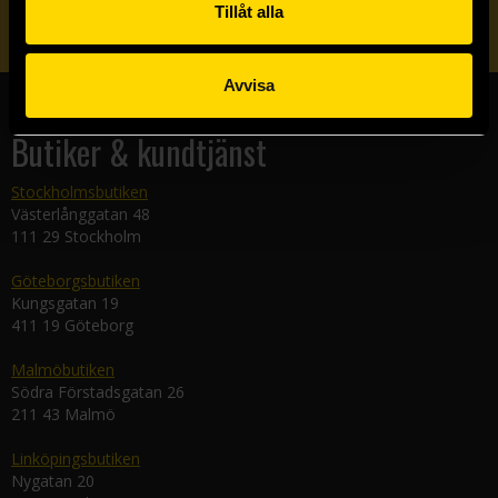
Skicka
Tillåt alla
Avvisa
Butiker & kundtjänst
Stockholmsbutiken
Västerlånggatan 48
111 29 Stockholm
Göteborgsbutiken
Kungsgatan 19
411 19 Göteborg
Malmöbutiken
Södra Förstadsgatan 26
211 43 Malmö
Linköpingsbutiken
Nygatan 20