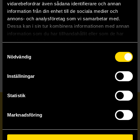
vidarebefordrar även sådana identifierare och annan
information från din enhet till de sociala medier och
annons- och analysföretag som vi samarbetar med.
Axis & Allies: Battle of the Bulge
Axis & Allies 1914
Dessa kan i sin tur kombinera informationen med annan
Axis & Allies
Axis & Allies
information som du har tillhandahållit eller som de har
799 kr
1199 kr
samlat in när du har använt deras tjänster.
Samtyckesval
Nödvändig
Läs mer
Läs mer
Inställningar
Statistik
Prenumerera på vårt nyhetsbrev
Marknadsföring
Veckobrevet