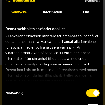
Samtycke
Information
Om
The Art and Making of Civilization VII
Sid Meier
549 kr
Denna webbplats använder cookies
Vi använder enhetsidentifierare för att anpassa innehållet
Beställ
och annonserna till användarna, tillhandahålla funktioner
för sociala medier och analysera vår trafik. Vi
vidarebefordrar även sådana identifierare och annan
information från din enhet till de sociala medier och
annons- och analysföretag som vi samarbetar med.
Dessa kan i sin tur kombinera informationen med annan
Prenumerera på vårt nyhetsbrev
information som du har tillhandahållit eller som de har
samlat in när du har använt deras tjänster.
Samtyckesval
Veckobrevet
Nödvändig
Skicka