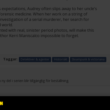
s expectations, Audrey often slips away to her uncle's
forensic medicine. When her work on a string of
investigation of a serial murderer, her search for
 world.
ed with real, sinister period photos, will make this
hor Kerri Maniscalco impossible to forget.
Taggar:
Detektiver & agenter
Historiskt
Steampunk & victoriana
 del i serien blir tillgänglig för beställning.
3