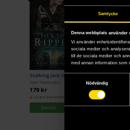
Samtycke
Denna webbplats använder 
Vi använder enhetsidentifierar
sociala medier och analysera 
till de sociala medier och a
med annan information som du 
Stalking Jack the Ripper
Samtyckesval
Kerri Maniscalco
Kerri Maniscalco
Nödvändig
179 kr
179 kr
Längre leveranstid
Längre leveranstid
Beställ
Beställ