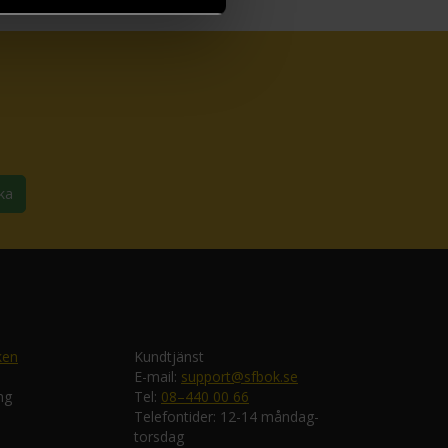
ka
ken
Kundtjänst
E-mail:
support@sfbok.se
ng
Tel:
08–440 00 66
Telefontider: 12-14 måndag-
torsdag