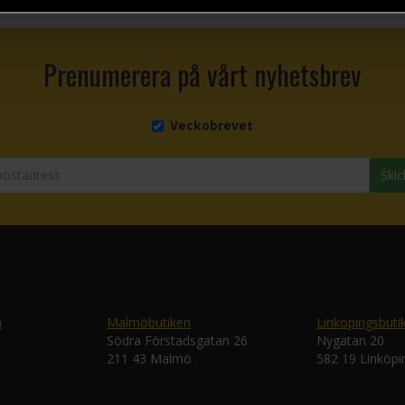
Prenumerera på vårt nyhetsbrev
Veckobrevet
Skic
n
Malmöbutiken
Linköpingsbuti
Södra Förstadsgatan 26
Nygatan 20
211 43 Malmö
582 19 Linköpi