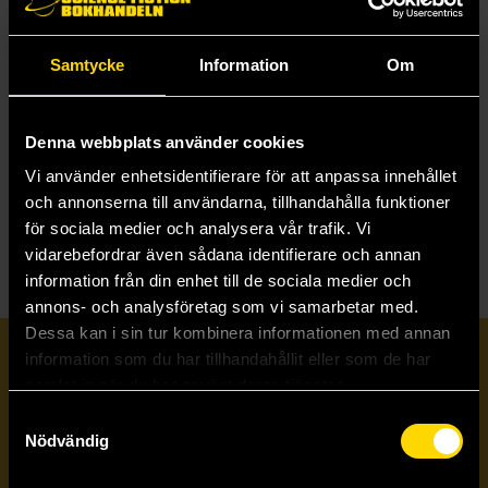
Samtycke
Information
Om
Polar Horrors
Weird Woods: Tales from the Haunted Forests of Britain
John Miller
John Miller
229 kr
229 kr
Denna webbplats använder cookies
Vi använder enhetsidentifierare för att anpassa innehållet
Beställ
Beställ
och annonserna till användarna, tillhandahålla funktioner
för sociala medier och analysera vår trafik. Vi
vidarebefordrar även sådana identifierare och annan
information från din enhet till de sociala medier och
annons- och analysföretag som vi samarbetar med.
Dessa kan i sin tur kombinera informationen med annan
information som du har tillhandahållit eller som de har
Prenumerera på vårt nyhetsbrev
samlat in när du har använt deras tjänster.
Samtyckesval
Veckobrevet
Nödvändig