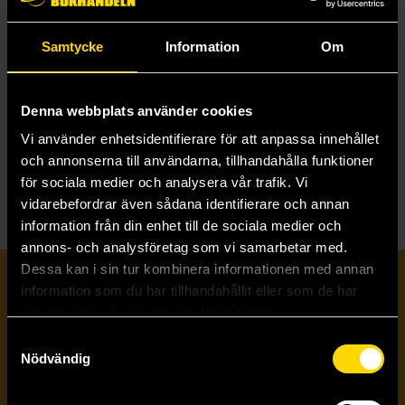
Samtycke
Information
Om
Doomed Romances : Strange Tales of Uncanny Love
Joanne Ella Parsons
199 kr
Denna webbplats använder cookies
Vi använder enhetsidentifierare för att anpassa innehållet
Beställ
och annonserna till användarna, tillhandahålla funktioner
för sociala medier och analysera vår trafik. Vi
vidarebefordrar även sådana identifierare och annan
information från din enhet till de sociala medier och
annons- och analysföretag som vi samarbetar med.
Dessa kan i sin tur kombinera informationen med annan
Prenumerera på vårt nyhetsbrev
information som du har tillhandahållit eller som de har
samlat in när du har använt deras tjänster.
Samtyckesval
Veckobrevet
Nödvändig
Skicka