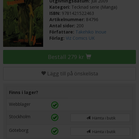
Utgivningsdatum:
Juli 2009
Kategori:
Tecknad serie (Manga)
ISBN:
9781421522463
Artikelnummer:
84796
Antal sidor:
200
Författare:
Takehiko Inoue
Förlag:
Viz Comics UK
Beställ 279 kr
Lägg till på önskelista
Finns i lager?
Webblager
Stockholm
Hämta i butik
Göteborg
Hämta i butik