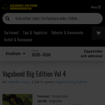
Meny
Sortiment
Tips & Topplistor
Nyheter & Kommande
Outlet & Kampanjer
Idag
Öppettider
10:00–18:00
och adresser
Vagabond Big Edition Vol 4
Av
Takehiko Inoue
| Del 4 i serien
Vagabond Big Edition
Format:
Storpocket
Språk:
Engelska