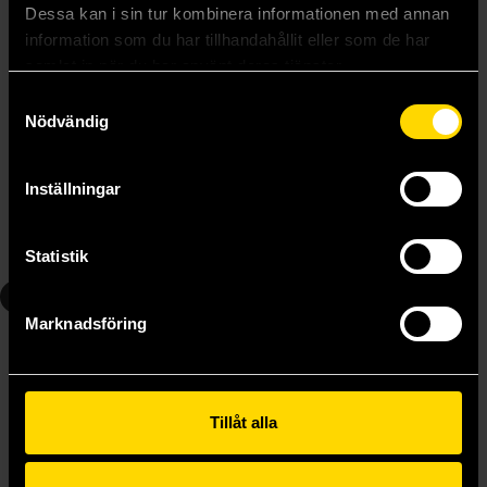
Dessa kan i sin tur kombinera informationen med annan
information som du har tillhandahållit eller som de har
samlat in när du har använt deras tjänster.
Samtyckesval
Nödvändig
Vagabond Big Edition Vol 3
Vagabond Big Edition Vol 5
Takehiko Inoue
Takehiko Inoue
279 kr
279 kr
Inställningar
Beställ
Beställ
Statistik
6
7
Marknadsföring
Tillåt alla