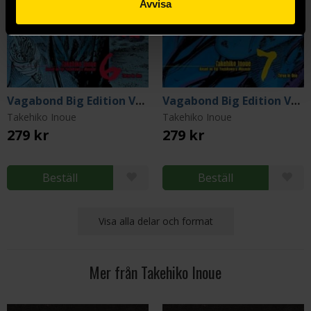
Avvisa
Vagabond Big Edition Vol 6
Vagabond Big Edition Vol 7
Takehiko Inoue
Takehiko Inoue
279 kr
279 kr
Beställ
Beställ
Visa alla delar och format
Mer från Takehiko Inoue