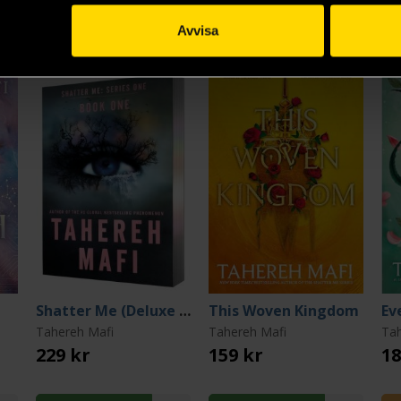
Avvisa
Shatter Me (Deluxe Limited Edition)
This Woven Kingdom
Ev
Tahereh Mafi
Tahereh Mafi
Tah
229 kr
159 kr
18