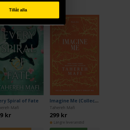
Tillåt alla
ery Spiral of Fate
Imagine Me (Collector's Edition)
ereh Mafi
Tahereh Mafi
9 kr
299 kr
Längre leveranstid