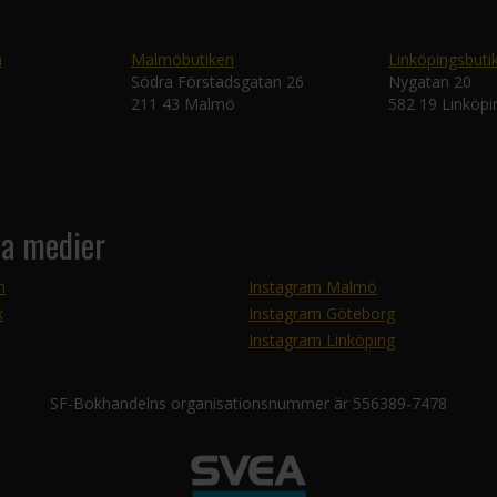
n
Malmöbutiken
Linköpingsbuti
Södra Förstadsgatan 26
Nygatan 20
211 43 Malmö
582 19 Linköpi
la medier
m
Instagram Malmö
k
Instagram Göteborg
Instagram Linköping
SF-Bokhandelns organisationsnummer är 556389-7478