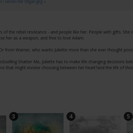
 serien blir tillgänglig »
of the rebel resistance - and people like her. People with gifts. She i
use her as a weapon, and free to love Adam.
h. Or from Warner, who wants Juliette more than she ever thought possi
estselling Shatter Me, Juliette has to make life-changing decisions be
ons that might involve choosing between her heart?and the life of tho
3
4
5