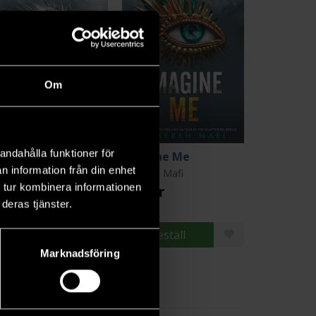
Om
andahålla funktioner för
fy Me
Imagine Me
n information från din enhet
hereh Mafi
Tahereh Mafi
 tur kombinera informationen
9 kr
199 kr
deras tjänster.
Beställ
Beställ
Marknadsföring