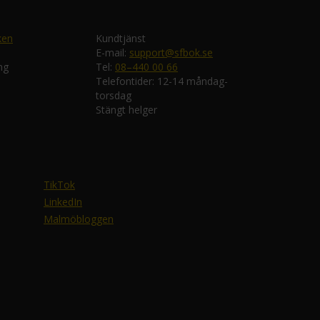
ken
Kundtjänst
E-mail:
support@sfbok.se
ng
Tel:
08–440 00 66
Telefontider: 12-14 måndag-
torsdag
Stängt helger
TikTok
LinkedIn
Malmöbloggen