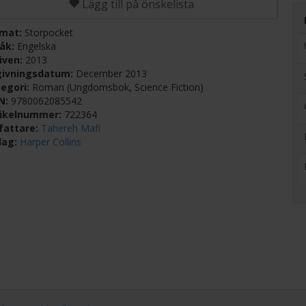
Lägg till på önskelista
rmat:
Storpocket
råk:
Engelska
iven:
2013
givningsdatum:
December 2013
egori:
Roman (Ungdomsbok, Science Fiction)
BN:
9780062085542
tikelnummer:
722364
fattare:
Tahereh Mafi
lag:
Harper Collins