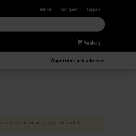
Butiker
Kundtjänst
Logga in
Varukorg
Öppettider och adresser
Varan finns inte i lager, längre leveranstid.