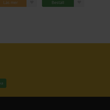
Läs mer
Beställ
ka