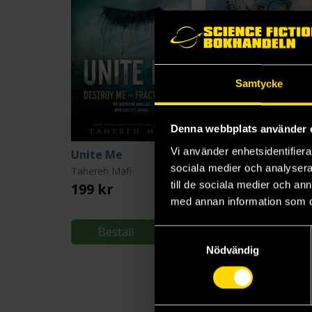
Samtycke
Denna webbplats använder 
Vi använder enhetsidentifierar
Unite Me
Shatter Me
sociala medier och analysera 
Tahereh Mafi
Tahereh Mafi
till de sociala medier och a
199 kr
179 kr
med annan information som du 
Längre leveranstid
Beställ
Beställ
Samtyckesval
Nödvändig