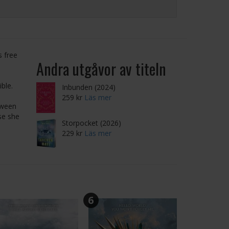
s free
Andra utgåvor av titeln
ble.
Inbunden (2024)
259 kr
Läs mer
tween
se she
Storpocket (2026)
229 kr
Läs mer
6