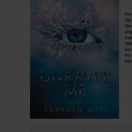
Fo
Sp
Skr
Ut
Kat
IS
Ar
För
För