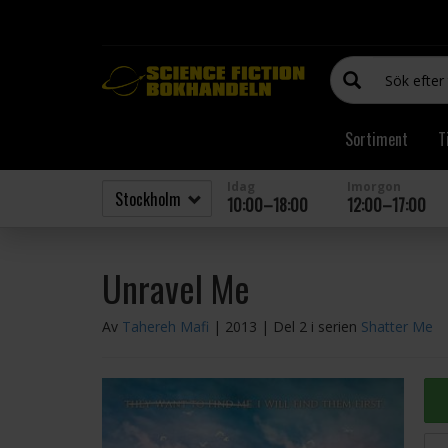
Sortiment
T
Idag
Imorgon
10:00–18:00
12:00–17:00
Unravel Me
Av
Tahereh Mafi
| 2013
| Del 2 i serien
Shatter Me