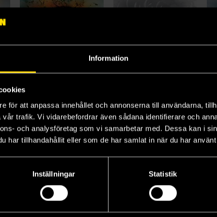
Information
cookies
e för att anpassa innehållet och annonserna till användarna, tillh
Ignite Me
Restore Me
De
vår trafik. Vi vidarebefordrar även sådana identifierare och anna
Tahereh Mafi
Tahereh Mafi
Ta
nnons- och analysföretag som vi samarbetar med. Dessa kan i sin
199 kr
199 kr
19
har tillhandahållit eller som de har samlat in när du har använt 
Beställ
Beställ
Inställningar
Statistik
Visa alla delar och format