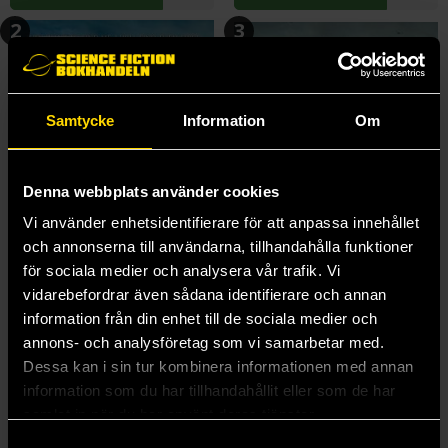
2
3
Samtycke
Information
Om
Denna webbplats använder cookies
Vi använder enhetsidentifierare för att anpassa innehållet
och annonserna till användarna, tillhandahålla funktioner
för sociala medier och analysera vår trafik. Vi
vidarebefordrar även sådana identifierare och annan
information från din enhet till de sociala medier och
annons- och analysföretag som vi samarbetar med.
Unravel Me
Ignite Me
Dessa kan i sin tur kombinera informationen med annan
Tahereh Mafi
Tahereh Mafi
information som du har tillhandahållit eller som de har
229 kr
199 kr
samlat in när du har använt deras tjänster.
Längre leveranstid
Samtyckesval