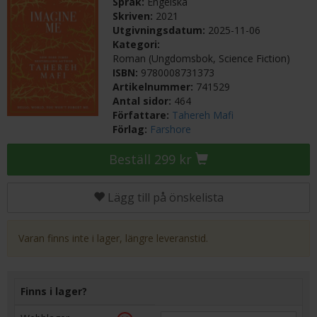
Språk:
Engelska
Skriven:
2021
Utgivningsdatum:
2025-11-06
Kategori:
Roman (Ungdomsbok, Science Fiction)
ISBN:
9780008731373
Artikelnummer:
741529
Antal sidor:
464
Författare:
Tahereh Mafi
Förlag:
Farshore
Beställ 299 kr
Lägg till på önskelista
Varan finns inte i lager, längre leveranstid.
Finns i lager?