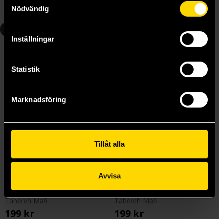
Nödvändig
Beställ
Beställ
4
5
Inställningar
Statistik
Marknadsföring
Tillåt alla
Avvisa
Restore Me
Defy Me
Tahereh Mafi
Tahereh Mafi
199 kr
199 kr