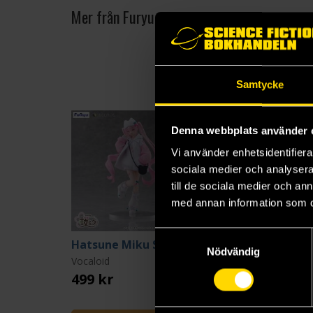
Mer från Furyu
Samtycke
Denna webbplats använder 
Vi använder enhetsidentifierar
sociala medier och analysera 
till de sociala medier och a
med annan information som du 
Samtyckesval
Hatsune Miku Sakura Miku Cool Tenitol PVC Statue 19 cm
Ma
Nödvändig
Vocaloid
The Apothecary Diaries
499 kr
499 kr