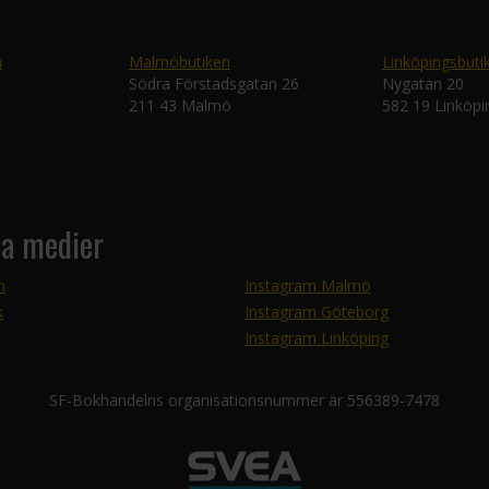
n
Malmöbutiken
Linköpingsbuti
Södra Förstadsgatan 26
Nygatan 20
211 43 Malmö
582 19 Linköpi
la medier
m
Instagram Malmö
k
Instagram Göteborg
Instagram Linköping
SF-Bokhandelns organisationsnummer är 556389-7478