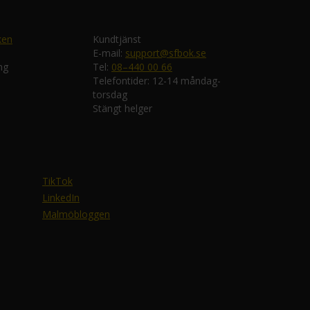
ken
Kundtjänst
E-mail:
support@sfbok.se
ng
Tel:
08–440 00 66
Telefontider: 12-14 måndag-
torsdag
Stängt helger
TikTok
LinkedIn
Malmöbloggen