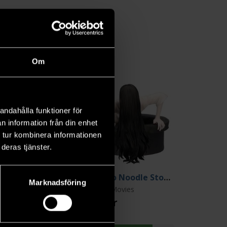
Om
andahålla funktioner för
n information från din enhet
 tur kombinera informationen
deras tjänster.
Cat Sweet Berry Pink Big Plush 35 cm
Sadako Noodle Stopper PVC Statue 9 cm
Marknadsföring
s Cats Cats
Horror Movies
9 kr
399 kr