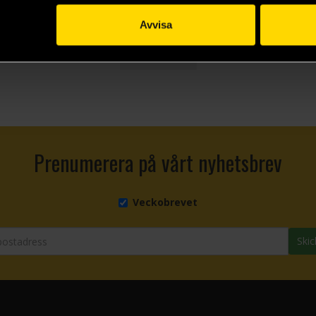
Beställ
Beställ
Avvisa
Visa allt
Prenumerera på vårt nyhetsbrev
Veckobrevet
Skic