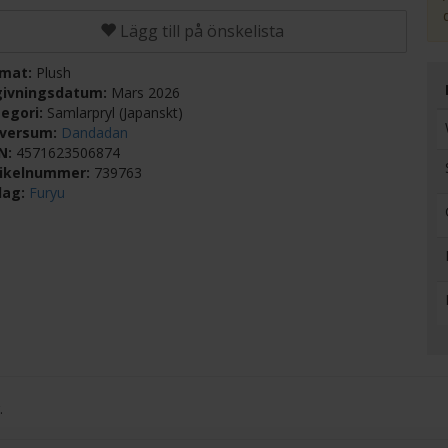
Lägg till på önskelista
rmat:
Plush
givningsdatum:
Mars 2026
egori:
Samlarpryl (Japanskt)
iversum:
Dandadan
BN:
4571623506874
tikelnummer:
739763
lag:
Furyu
.