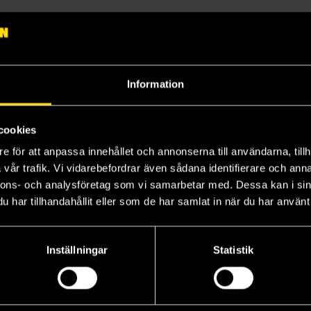
Information
cookies
e för att anpassa innehållet och annonserna till användarna, tillh
vår trafik. Vi vidarebefordrar även sådana identifierare och anna
nnons- och analysföretag som vi samarbetar med. Dessa kan i sin
har tillhandahållit eller som de har samlat in när du har använt 
omao Trio-Try-iT PVC Statue 16 cm
Jinshi Trio-Try-iT PVC Statue 19 cm
Cat Sweet Mint Green Big Plush 35 cm
Inställningar
Statistik
The Apothecary Diaries
Cats Cats Cats
Cat
499 kr
369 kr
36