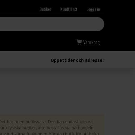
Butiker
Kundtjänst
Logga in
Varukorg
Öppettider och adresser
Det här är en butiksvara. Den kan endast köpas i
våra fysiska butiker, inte beställas via näthandeln.
Använd gärna funktionen Hämta i butik för att boka