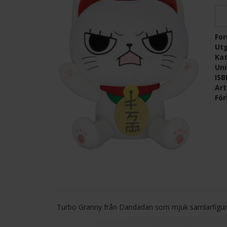
Fo
Ut
Kat
Un
IS
Ar
För
Turbo Granny från Dandadan som mjuk samlarfigur