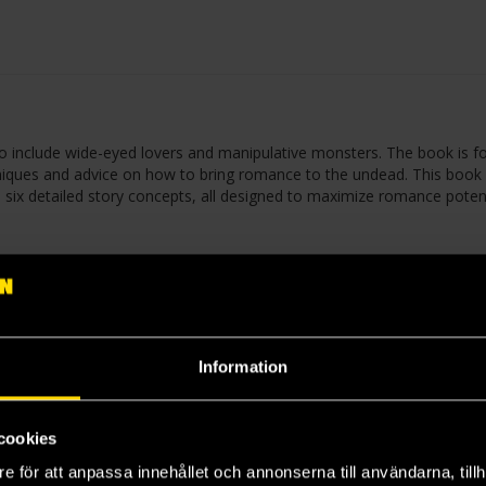
to include wide-eyed lovers and manipulative monsters. The book is f
echniques and advice on how to bring romance to the undead. This book
nd six detailed story concepts, all designed to maximize romance potent
that the options for romance are maximized or minimized.
lly designed for romance.
antic potential.
Information
ing on the corebook’s Advice for Considerate Play appendix.
ries at the table.
.
ance.
cookies
e för att anpassa innehållet och annonserna till användarna, tillh