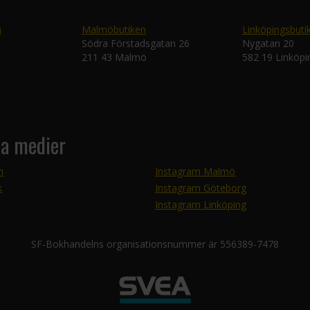
n
Malmöbutiken
Linköpingsbuti
Södra Förstadsgatan 26
Nygatan 20
211 43 Malmö
582 19 Linköpi
la medier
m
Instagram Malmö
k
Instagram Göteborg
Instagram Linköping
SF-Bokhandelns organisationsnummer är 556389-7478