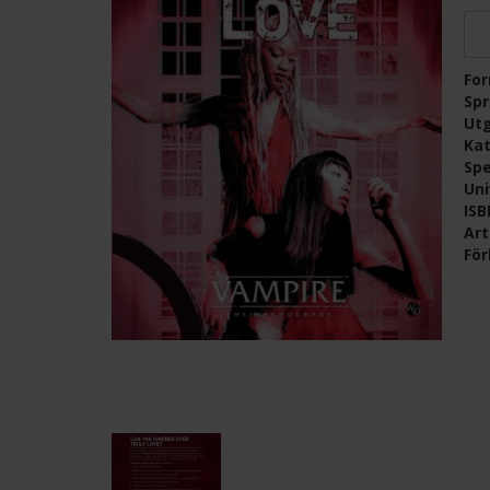
Fo
Sp
Ut
Kat
Spe
Un
IS
Ar
För