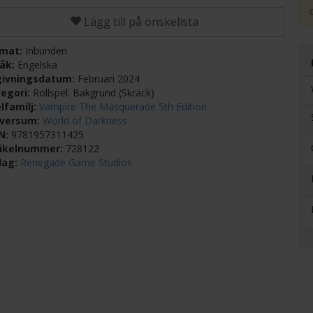
Lägg till på önskelista
rmat:
Inbunden
råk:
Engelska
givningsdatum:
Februari 2024
egori:
Rollspel: Bakgrund (Skräck)
lfamilj:
Vampire The Masquerade 5th Edition
iversum:
World of Darkness
BN:
9781957311425
tikelnummer:
728122
lag:
Renegade Game Studios