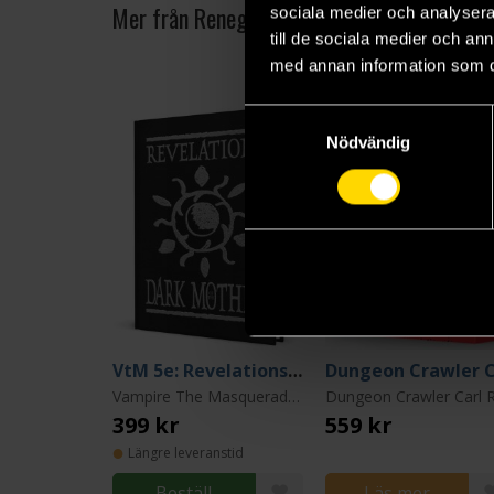
Mer från Renegade Game Studios
sociala medier och analysera 
till de sociala medier och a
med annan information som du 
Samtyckesval
Nödvändig
VtM 5e: Revelations of the Dark Mother
Vampire The Masquerade 5th Edition
399 kr
559 kr
Längre leveranstid
Beställ
Läs mer