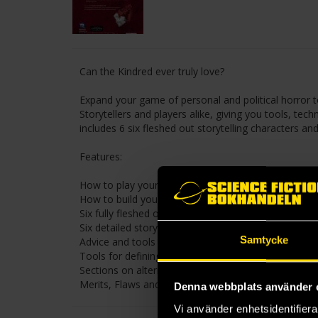
Can the Kindred ever truly love?
Expand your game of personal and political horror 
Storytellers and players alike, giving you tools, t
includes 6 six fleshed out storytelling characters a
Features:
How to play your character in stories of romance.
How to build your chronicle from the ground up so 
Six fully fleshed out Storyteller characters specifica
Six detailed story concepts created to maximize rom
Samtycke
Advice and tools for safety and calibration, expand
Tools for defining and maintaining everyone’s bounda
Sections on alternate methods for playing romance
Merits, Flaws and Discipline powers related to rom
Denna webbplats använder 
Vi använder enhetsidentifierar