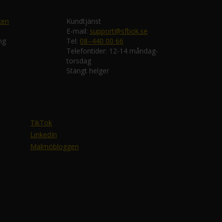
ken
Kundtjänst
E-mail:
support@sfbok.se
ng
Tel:
08–440 00 66
Telefontider: 12-14 måndag-
torsdag
Stängt helger
TikTok
LinkedIn
Malmöbloggen