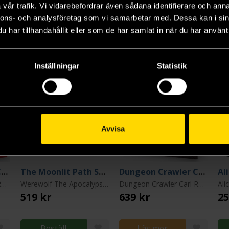
vår trafik. Vi vidarebefordrar även sådana identifierare och anna
nnons- och analysföretag som vi samarbetar med. Dessa kan i sin
har tillhandahållit eller som de har samlat in när du har använt 
Inställningar
Statistik
Avvisa
Dungeon Crawler Carl RPG: Starter Set
The Moonlit Path Sourcebook
Dungeon Crawler Carl RPG: Core Rulebook
Al
Dungeon Crawler Carl RPG
Werewolf The Apocalypse 5th Edition
Dungeon Crawler Carl RPG
Ali
519 kr
639 kr
25
Beställ
Läs mer