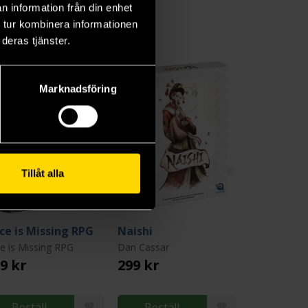
n information från din enhet
 tur kombinera informationen
deras tjänster.
Marknadsföring
Tillåt alla
ice is Missing RPG
Naishi
ce is Missing RPG
Dan Cassar
9 kr
299 kr
Beställ
Beställ