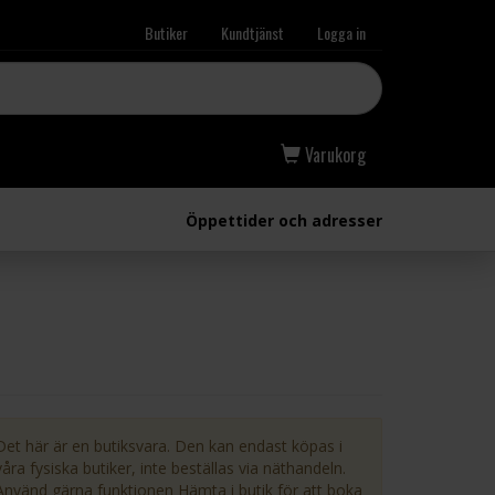
Butiker
Kundtjänst
Logga in
Varukorg
Öppettider och adresser
Det här är en butiksvara. Den kan endast köpas i
våra fysiska butiker, inte beställas via näthandeln.
Använd gärna funktionen Hämta i butik för att boka