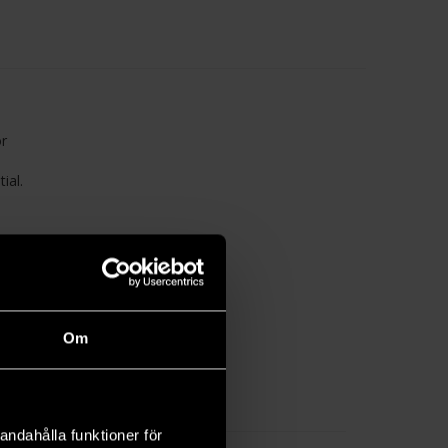
or
ial.
Om
andahålla funktioner för