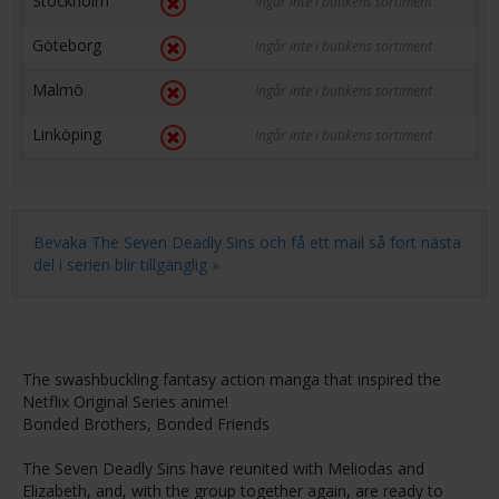
Stockholm
Ingår inte i butikens sortiment
Göteborg
Ingår inte i butikens sortiment
Malmö
Ingår inte i butikens sortiment
Linköping
Ingår inte i butikens sortiment
Bevaka The Seven Deadly Sins och få ett mail så fort nästa
del i serien blir tillgänglig »
The swashbuckling fantasy action manga that inspired the
Netflix Original Series anime!
Bonded Brothers, Bonded Friends
The Seven Deadly Sins have reunited with Meliodas and
Elizabeth, and, with the group together again, are ready to