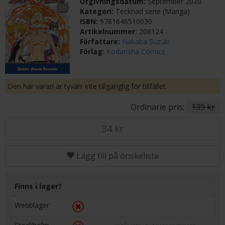
Utgivningsdatum:
September 2020
Kategori:
Tecknad serie (Manga)
ISBN:
9781646510030
Artikelnummer:
208124
Författare:
Nakaba Suzuki
Förlag:
Kodansha Comics
Den här varan är tyvärr inte tillgänglig för tillfället.
Ordinarie pris:
139 kr
34 kr
Lägg till på önskelista
Finns i lager?
Webblager