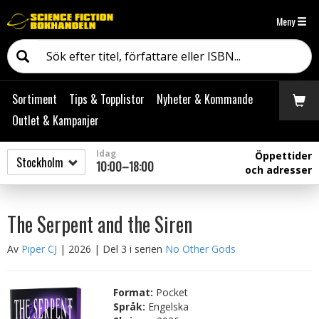
Meny
Sortiment
Tips & Topplistor
Nyheter & Kommande
Outlet & Kampanjer
Idag
Öppettider
10:00–18:00
och adresser
The Serpent and the Siren
Av
Piper CJ
| 2026
| Del 3 i serien
No Other Gods
Format:
Pocket
Språk:
Engelska