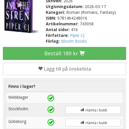
Skriven:
2026
Utgivningsdatum:
2026-03-17
Kategori:
Roman (Romans, Fantasy)
ISBN:
9781464248016
Artikelnummer:
743058
Antal sidor:
416
Författare:
Piper CJ
Förlag:
Bloom Books
Beställ 189 kr
Lägg till på önskelista
Finns i lager?
Webblager
Stockholm
Hämta i butik
Göteborg
Hämta i butik