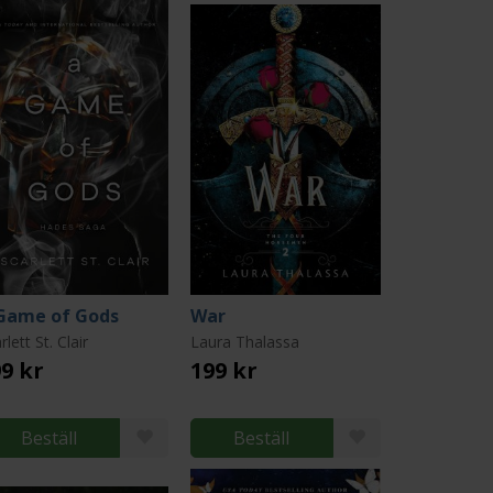
Game of Gods
War
rlett St. Clair
Laura Thalassa
9 kr
199 kr
Beställ
Beställ