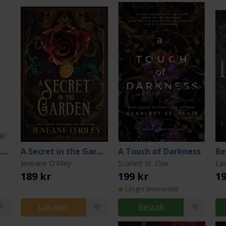
The Serpent and the Siren
A Secret in the Garden
A Touch of Darkness
Be
Jeneane O'Riley
Scarlett St. Clair
La
189 kr
199 kr
19
Längre leveranstid
Läs mer
Beställ