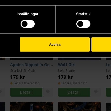
Inställningar
Statistik
Avvisa
Apples Dipped in Gold
Wolf Girl
Lo
Scarlett St. Clair
Leia Stone
Le
179 kr
179 kr
17
Längre leveranstid
Längre leveranstid
Beställ
Beställ