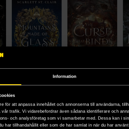
Information
Mountains Made of Glass
The Curse That Binds
Be
Scarlett St. Clair
Laura Thalassa
La
199 kr
199 kr
18
cookies
e för att anpassa innehållet och annonserna till användarna, tillh
Beställ
Beställ
vår trafik. Vi vidarebefordrar även sådana identifierare och anna
nnons- och analysföretag som vi samarbetar med. Dessa kan i sin
har tillhandahållit eller som de har samlat in när du har använt 