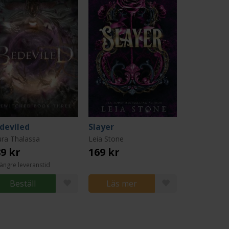
deviled
Slayer
ura Thalassa
Leia Stone
9 kr
169 kr
ängre leveranstid
Beställ
Läs mer