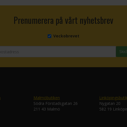
Prenumerera på vårt nyhetsbrev
Veckobrevet
Skic
n
Malmöbutiken
Linköpingsbuti
Södra Förstadsgatan 26
Nygatan 20
211 43 Malmö
582 19 Linköpi