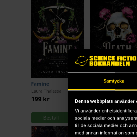
Samtycke
Famine
Death
Laura Thalassa
Laura Thalassa
199 kr
199 kr
Denna webbplats använder 
Vi använder enhetsidentifierar
Beställ
Beställ
sociala medier och analysera 
till de sociala medier och a
med annan information som du 