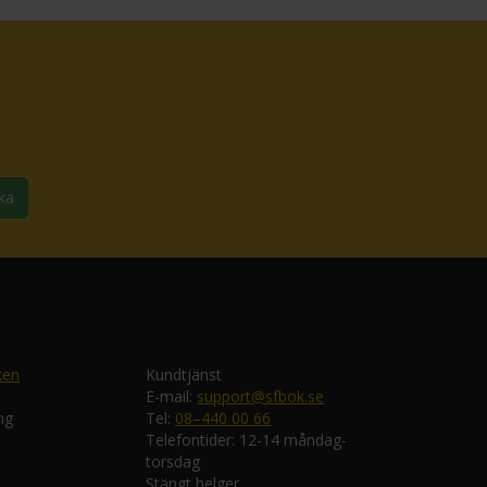
ka
ken
Kundtjänst
E-mail:
support@sfbok.se
ng
Tel:
08–440 00 66
Telefontider: 12-14 måndag-
torsdag
Stängt helger