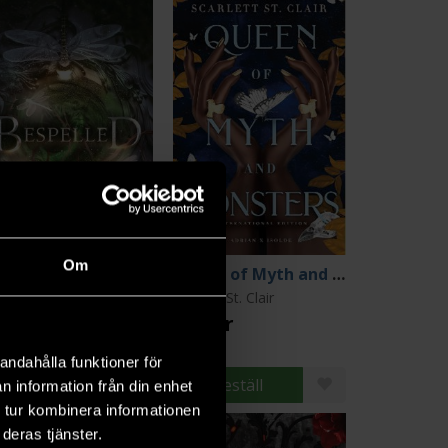
Om
spelled
Queen of Myth and Monsters
ura Thalassa
Scarlett St. Clair
9 kr
179 kr
andahålla funktioner för
Beställ
Beställ
n information från din enhet
 tur kombinera informationen
deras tjänster.