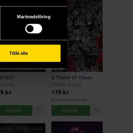
Marknadsföring
Tillåt alla
st Girl
A Touch of Chaos
ia Stone
Scarlett St. Clair
9 kr
179 kr
Längre leveranstid
Beställ
Beställ