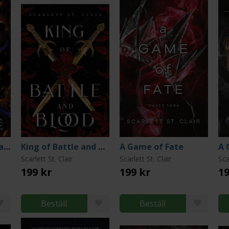
Fallen Academy Year Two
King of Battle and Blood
A Game of Fate
A 
Scarlett St. Clair
Scarlett St. Clair
Sca
199 kr
199 kr
19
Beställ
Beställ