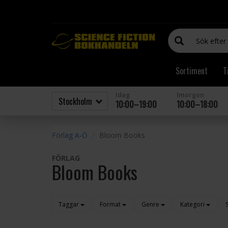
Sortiment
T
Idag
Imorgon
10:00–19:00
10:00–18:00
Förlag A-Ö
Bloom Books
FÖRLAG
Bloom Books
Taggar
Format
Genre
Kategori