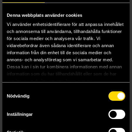
Denna webbplats använder cookies
Vi använder enhetsidentifierare för att anpassa innehållet
och annonserna till användarna, tillhandahålla funktioner
för sociala medier och analysera vår trafik. Vi
vidarebefordrar även sådana identifierare och annan
information från din enhet till de sociala medier och
Nevermoor: The Trials of Morrigan Crow
The Killing Moon
annons- och analysföretag som vi samarbetar med.
Dessa kan i sin tur kombinera informationen med annan
Jessica Townsend
N K Jemisin
139 kr
179 kr
information som du har tillhandahållit eller som de har
samlat in när du har använt deras tjänster.
Samtyckesval
Beställ
Beställ
Nödvändig
Inställningar
Mer från Kelly Barnhill