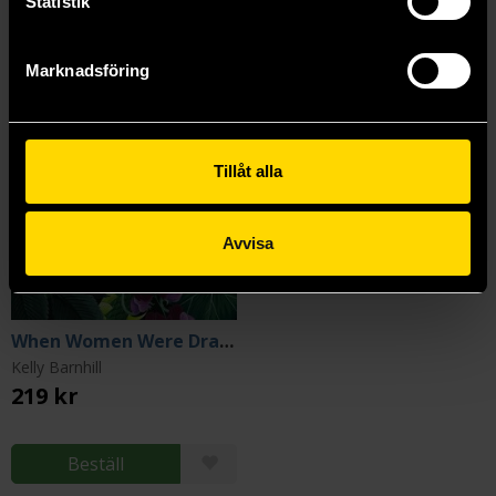
Statistik
Marknadsföring
Tillåt alla
Avvisa
When Women Were Dragons
Kelly Barnhill
219 kr
Beställ