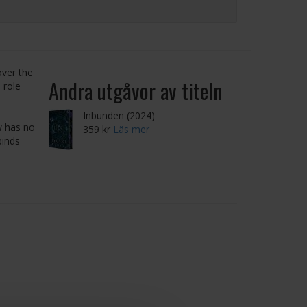
over the
Andra utgåvor av titeln
 role
Inbunden (2024)
w has no
359 kr
Läs mer
binds