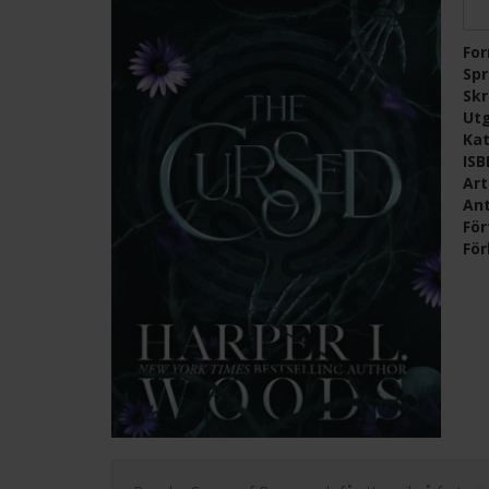
Fo
Sp
Skr
Ut
Kat
IS
Ar
Ant
För
För