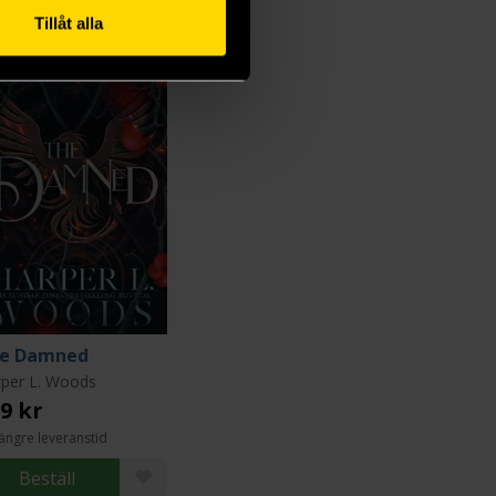
Tillåt alla
e Damned
per L. Woods
9 kr
ängre leveranstid
Beställ