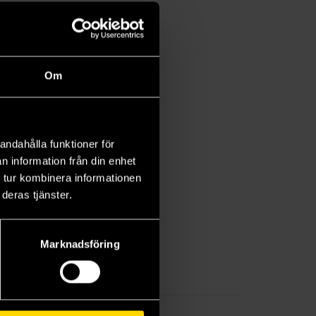
Om
andahålla funktioner för
n information från din enhet
 tur kombinera informationen
deras tjänster.
Marknadsföring