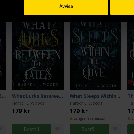
Avvisa
What Hunts in the Shadow
What Lurks Between the Fates
What Sleeps Within the Cove
Th
Harper L. Woods
Harper L. Woods
Har
179 kr
179 kr
17
Längre leveranstid
L
Beställ
Beställ