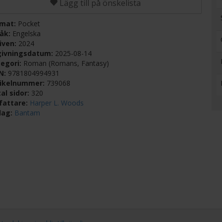
Lägg till på önskelista
rmat:
Pocket
råk:
Engelska
iven:
2024
givningsdatum:
2025-08-14
egori:
Roman (Romans, Fantasy)
BN:
9781804994931
tikelnummer:
739068
al sidor:
320
fattare:
Harper L. Woods
lag:
Bantam