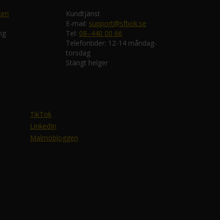
ken
Kundtjänst
E-mail:
support@sfbok.se
ng
Tel:
08–440 00 66
Telefontider: 12-14 måndag-
torsdag
Stängt helger
TikTok
LinkedIn
Malmöbloggen