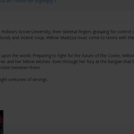
del i serien blir tillgänglig »
ollow’s Grove University, their skeletal fingers grasping for control 
bloody and violent coup, Willow Madizza must come to terms with the
pon the world. Preparing to fight for the future of the Coven, Willo
er and her fellow witches. Even through her fury at the bargain that 
nection between them.
ight centuries of wrongs.