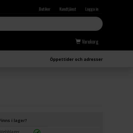
Butiker
Kundtjänst
Logga in
Varukorg
Öppettider och adresser
Finns i lager?
Webblager