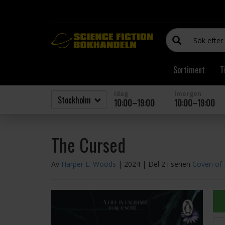
Sortiment
T
Idag
Imorgon
10:00–19:00
10:00–19:00
The Cursed
Av
Harper L. Woods
| 2024
| Del 2 i serien
Coven of