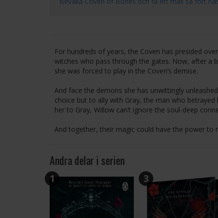
Bevaka Coven of Bones och få ett mail så fort nästa 
For hundreds of years, the Coven has presided over H
witches who pass through the gates. Now, after a 
she was forced to play in the Coven’s demise.
And face the demons she has unwittingly unleashed u
choice but to ally with Gray, the man who betrayed h
her to Gray, Willow can’t ignore the soul-deep con
And together, their magic could have the power to r
Andra delar i serien
1
3