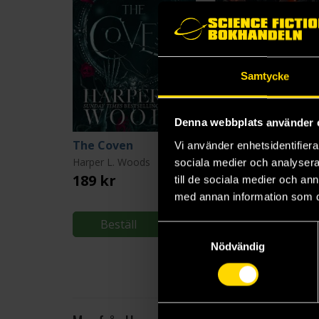
Samtycke
Denna webbplats använder 
The Coven
Vi använder enhetsidentifierar
Harper L. Woods
Harper L. Woods
sociala medier och analysera 
189 kr
399 kr
till de sociala medier och a
med annan information som du 
Beställ
Beställ
Samtyckesval
Nödvändig