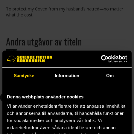
To protect my Coven from my husband’s hatred—no matter
what the cost.
Andra utgåvor av titeln
Pocket (2025)
189 kr
Läs mer
Samtycke
Information
Om
Andra delar i serien
1
3
Denna webbplats använder cookies
Vi använder enhetsidentifierare för att anpassa innehållet
och annonserna till användarna, tillhandahålla funktioner
för sociala medier och analysera vår trafik. Vi
vidarebefordrar även sådana identifierare och annan