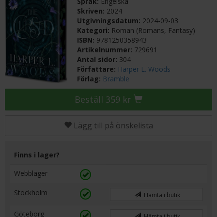
Språk:
Engelska
Skriven:
2024
Utgivningsdatum:
2024-09-03
Kategori:
Roman (Romans, Fantasy)
ISBN:
9781250358943
Artikelnummer:
729691
Antal sidor:
304
Författare:
Harper L. Woods
Förlag:
Bramble
Beställ 359 kr
Lägg till på önskelista
Finns i lager?
Webblager
Stockholm
Hämta i butik
Göteborg
Hämta i butik