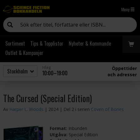
Meny
Sortiment
Tips & Topplistor
Nyheter & Kommande
Outlet & Kampanjer
Idag
Öppettider
10:00–19:00
och adresser
The Cursed (Special Edition)
Av
Harper L. Woods
| 2024
| Del 2 i serien
Coven of Bones
Format:
Inbunden
Utgåva:
Special Edition