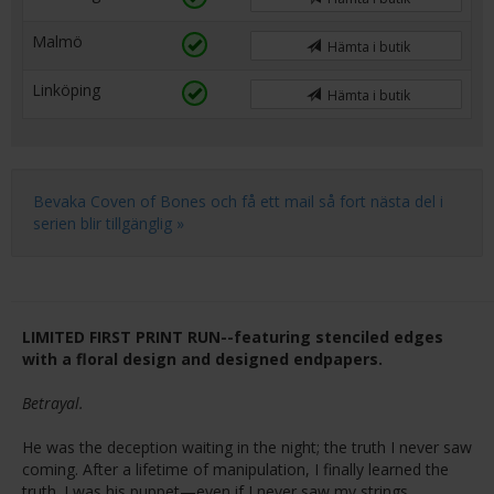
Malmö
Hämta i butik
Linköping
Hämta i butik
Bevaka Coven of Bones och få ett mail så fort nästa del i
serien blir tillgänglig »
LIMITED FIRST PRINT RUN--featuring stenciled edges
with a floral design and designed endpapers.
Betrayal.
He was the deception waiting in the night; the truth I never saw
coming. After a lifetime of manipulation, I finally learned the
truth. I was his puppet—even if I never saw my strings.