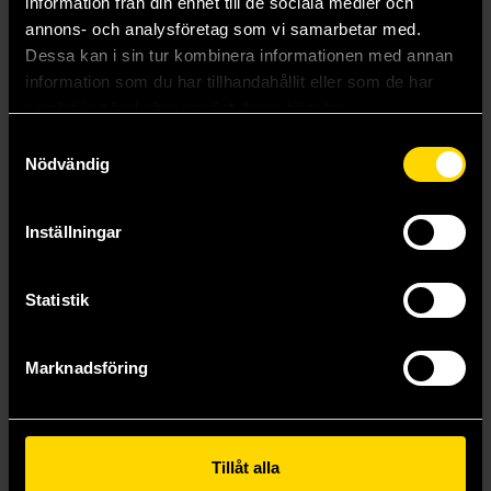
information från din enhet till de sociala medier och
annons- och analysföretag som vi samarbetar med.
Dessa kan i sin tur kombinera informationen med annan
information som du har tillhandahållit eller som de har
samlat in när du har använt deras tjänster.
Samtyckesval
Nödvändig
The Coven
The Damned (Special Edition)
Inställningar
Harper L. Woods
Harper L. Woods
189 kr
399 kr
Statistik
Beställ
Beställ
Marknadsföring
Visa alla delar och format
Tillåt alla