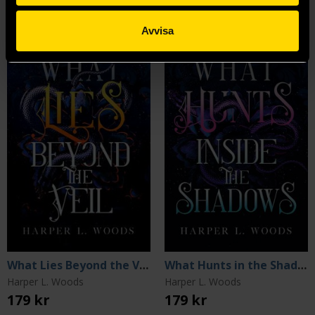
Mer från Harper L. Woods
Avvisa
What Lies Beyond the Veil
What Hunts in the Shadow
Harper L. Woods
Harper L. Woods
179 kr
179 kr