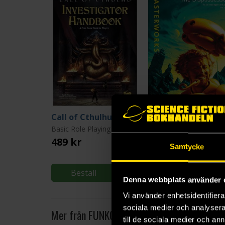
Call of Cthulhu Investigator Handbook
The Dispossessed
Basic Role Playing System: Call of Cthulhu
Ursula K. Le Guin
489 kr
189 kr
Samtycke
Beställ
Beställ
Denna webbplats använder 
Vi använder enhetsidentifierar
sociala medier och analysera 
Mer från FUNKO
till de sociala medier och a