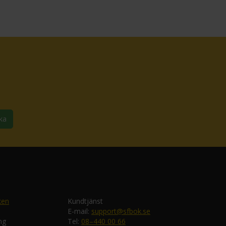
ka
ken
Kundtjänst
E-mail:
support@sfbok.se
ng
Tel:
08–440 00 66