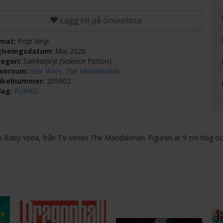
Lägg till på önskelista
rmat:
Pop! Vinyl
givningsdatum:
Maj 2020
egori:
Samlarpryl (Science Fiction)
iversum:
Star Wars: The Mandalorian
tikelnummer:
205902
lag:
FUNKO
m Baby Yoda, från TV-serien The Mandalorian. Figuren är 9 cm hög o