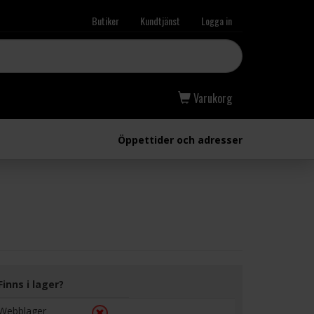
Butiker
Kundtjänst
Logga in
Varukorg
Öppettider och adresser
Finns i lager?
Webblager