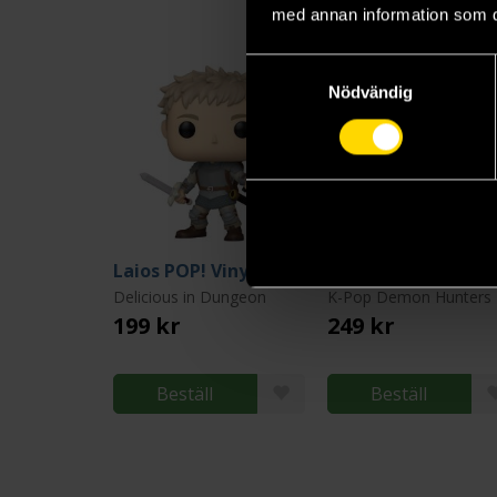
med annan information som du 
Samtyckesval
Nödvändig
Laios POP! Vinyl Figure - 9 cm (Blind Pack)
Delicious in Dungeon
K-Pop Demon Hunters
199 kr
249 kr
Beställ
Beställ