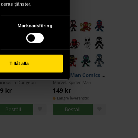
deras tjänster.
Marknadsföring
Tillåt alla
Marcille POP! Vinyl Figure - 9 cm
Spider-Man Comics Mini Figure 5 cm (Blind Pack)
icious in Dungeon
Marvel: Spider-Man
9 kr
149 kr
Längre leveranstid
Beställ
Beställ