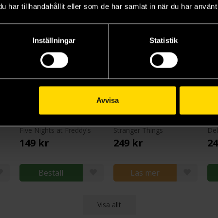
har tillhandahållit eller som de har samlat in när du har använt 
Inställningar
Statistik
Avvisa
KPop D H - Derpy w/Sussie Pop! Vinyl Figure
Five Nights at Freddy's Pocket Pop! Vinyl Keychains 4 cm (Blind Pack)
Will Byers Pop! Vinyl Figure
Five Nights at Freddy's
Stranger Things
Del
149 kr
249 kr
24
Beställ
Läs mer
Visa allt