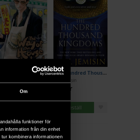
The Way of the Househusband Vol 1
The Hundred Thousand Kingdoms
usuke Oono
N K Jemisin
9 kr
179 kr
Om
Beställ
Beställ
andahålla funktioner för
n information från din enhet
 tur kombinera informationen