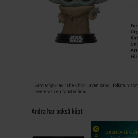
Fo
Ut
Kat
Un
Ar
För
Samlarfigur av "The Child", även känd i folkmun so
levereras i en fönsterlåda.
Andra har också köpt