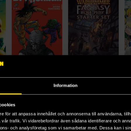
Dragon Ball 3-in-1 Vol 6
Warhammer Fantasy RPG: 4th Edition Starter Set
Akira Toriyama
Warhammer Fantasy Roleplay Fourth Edition
Ko
219 kr
349 kr
15
Information
Beställ
Beställ
cookies
e för att anpassa innehållet och annonserna till användarna, tillh
vår trafik. Vi vidarebefordrar även sådana identifierare och anna
nnons- och analysföretag som vi samarbetar med. Dessa kan i sin