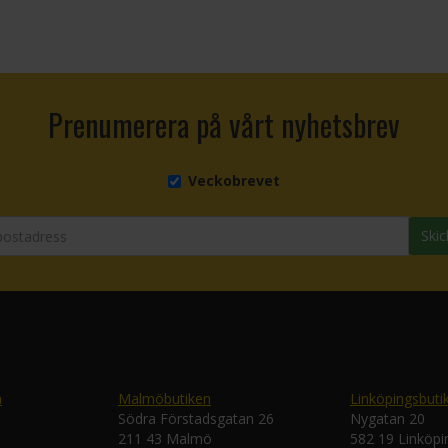
Prenumerera på vårt nyhetsbrev
Veckobrevet
Skic
n
Malmöbutiken
Linköpingsbuti
Södra Förstadsgatan 26
Nygatan 20
211 43 Malmö
582 19 Linköpi