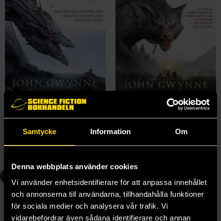
The Shadow of the Gods
The Hunger of the Gods
John Gwynne
John Gwynne
179 kr
179 kr
Samtycke
Information
Om
Beställ
Beställ
Denna webbplats använder cookies
3
Vi använder enhetsidentifierare för att anpassa innehållet
och annonserna till användarna, tillhandahålla funktioner
för sociala medier och analysera vår trafik. Vi
vidarebefordrar även sådana identifierare och annan