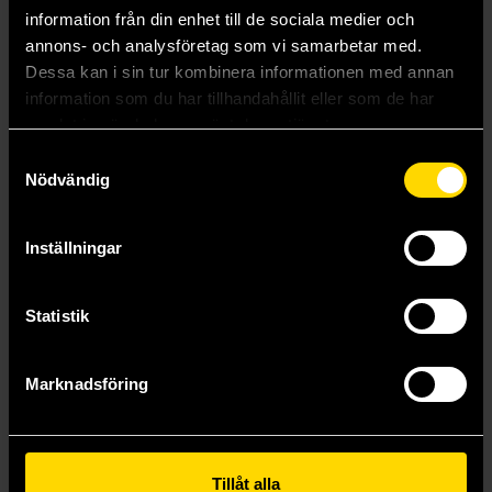
information från din enhet till de sociala medier och
annons- och analysföretag som vi samarbetar med.
Dessa kan i sin tur kombinera informationen med annan
information som du har tillhandahållit eller som de har
samlat in när du har använt deras tjänster.
Samtyckesval
Nödvändig
Inställningar
The Fury of the Gods
John Gwynne
179 kr
Statistik
Beställ
Marknadsföring
Visa alla delar och format
Tillåt alla