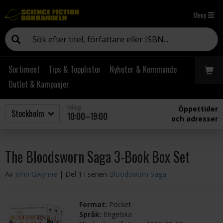
Meny
Sortiment
Tips & Topplistor
Nyheter & Kommande
Outlet & Kampanjer
Idag
Öppettider
10:00–19:00
och adresser
The Bloodsworn Saga 3-Book Box Set
Av
John Gwynne
| Del 1 i serien
Bloodsworn Saga
Format:
Pocket
Språk:
Engelska