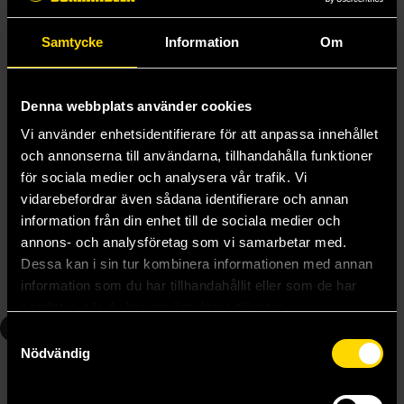
Samtycke
Information
Om
Denna webbplats använder cookies
Vi använder enhetsidentifierare för att anpassa innehållet
och annonserna till användarna, tillhandahålla funktioner
för sociala medier och analysera vår trafik. Vi
Valour
Ruin
vidarebefordrar även sådana identifierare och annan
John Gwynne
John Gwynne
information från din enhet till de sociala medier och
199 kr
199 kr
annons- och analysföretag som vi samarbetar med.
Längre leveranstid
Dessa kan i sin tur kombinera informationen med annan
information som du har tillhandahållit eller som de har
Beställ
Beställ
samlat in när du har använt deras tjänster.
4
Samtyckesval
Nödvändig