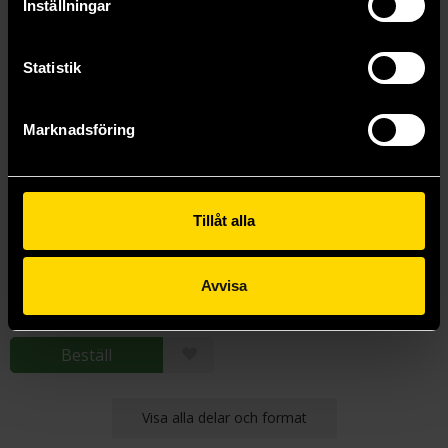
Inställningar
Statistik
Marknadsföring
Tillåt alla
Wrath
John Gwynne
Avvisa
199 kr
Längre leveranstid
Beställ
Visa alla delar och format