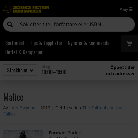
Meny
Sortiment
Tips & Topplistor
Nyheter & Kommande
Outlet & Kampanjer
Idag
Öppettider
10:00–19:00
och adresser
Malice
Av
John Gwynne
| 2012
| Del 1 i serien
The Faithful and the
Fallen
Format:
Pocket