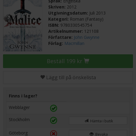
Språk:
Engelska
Skriven:
2012
Utgivningsdatum:
Juli 2013
Kategori:
Roman (Fantasy)
ISBN:
9780330545754
Artikelnummer:
121108
Författare:
John Gwynne
Förlag:
Macmillan
Beställ 199 kr
Lägg till på önskelista
Finns i lager?
Webblager
Stockholm
Hämta i butik
Göteborg
Bevaka