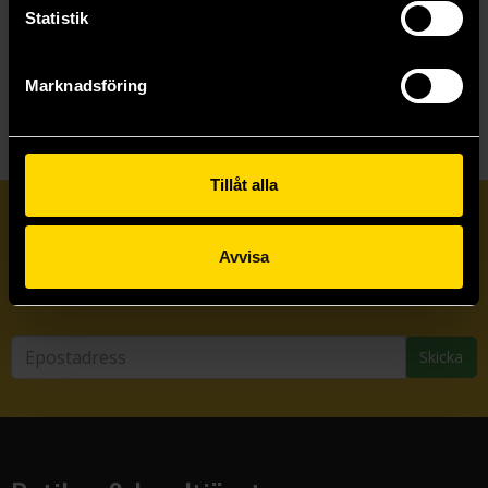
Statistik
Visa allt
Marknadsföring
Tillåt alla
Prenumerera på vårt nyhetsbrev
Avvisa
Veckobrevet
Skicka