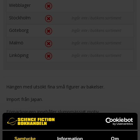
Webblager
Stockholm
Ingår inte i butikens sortiment
Göteborg
Ingår inte i butikens sortiment
Malmö
Ingår inte i butikens sortiment
Linköping
Ingår inte i butikens sortiment
Hängen med utsökt fina små figurer av bakelser.
Import från Japan.
Förpackningen innehåller slumpmässigt motiv.
Mer från Milestone
Samtycke
Information
Om