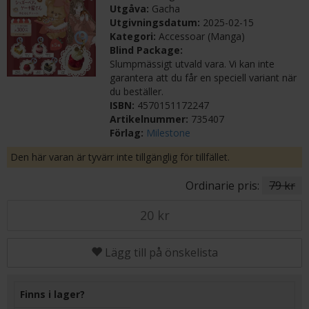
Utgåva:
Gacha
Utgivningsdatum:
2025-02-15
Kategori:
Accessoar (Manga)
Blind Package:
Slumpmässigt utvald vara. Vi kan inte
garantera att du får en speciell variant när
du beställer.
ISBN:
4570151172247
Artikelnummer:
735407
Förlag:
Milestone
Den här varan är tyvärr inte tillgänglig för tillfället.
Ordinarie pris:
79 kr
20 kr
Lägg till på önskelista
Finns i lager?