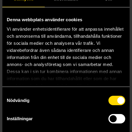
Denna webbplats använder cookies
Vi använder enhetsidentifierare för att anpassa innehållet
och annonserna till användarna, tillhandahålla funktioner
för sociala medier och analysera vår trafik. Vi
vidarebefordrar även sådana identifierare och annan
information från din enhet till de sociala medier och
annons- och analysföretag som vi samarbetar med.
Dessa kan i sin tur kombinera informationen med annan
Shiny Breviceps Figure (Gacha)
Cat in Paper Bag Flocky 2 (Gacha)
information som du har tillhandahållit eller som de har
Milestone
Cats Cats Cats
samlat in när du har använt deras tjänster.
119 kr
79 kr
Samtyckesval
Nödvändig
Beställ
Beställ
Inställningar