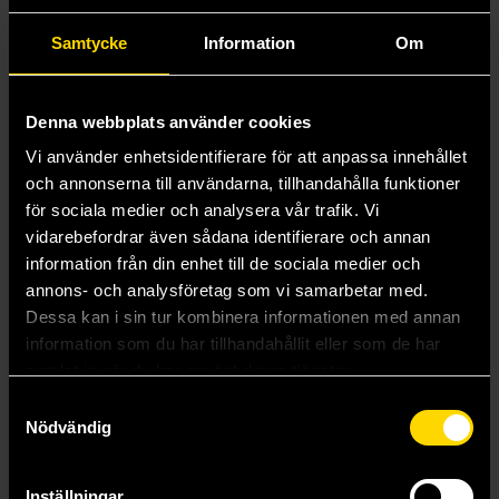
Mer från Timothy Zahn
Samtycke
Information
Om
Denna webbplats använder cookies
Vi använder enhetsidentifierare för att anpassa innehållet
och annonserna till användarna, tillhandahålla funktioner
för sociala medier och analysera vår trafik. Vi
vidarebefordrar även sådana identifierare och annan
information från din enhet till de sociala medier och
annons- och analysföretag som vi samarbetar med.
Dessa kan i sin tur kombinera informationen med annan
information som du har tillhandahållit eller som de har
samlat in när du har använt deras tjänster.
Samtyckesval
Nödvändig
Choices of One
The Thrawn Trilogy Boxed Set
Timothy Zahn
Timothy Zahn
189 kr
499 kr
Inställningar