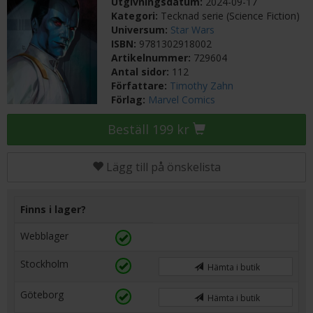
Utgivningsdatum:
2024-09-17
Kategori:
Tecknad serie (Science Fiction)
Universum:
Star Wars
ISBN:
9781302918002
Artikelnummer:
729604
Antal sidor:
112
Författare:
Timothy Zahn
Förlag:
Marvel Comics
Beställ 199 kr
Lägg till på önskelista
Finns i lager?
Webblager
Stockholm
Hämta i butik
Göteborg
Hämta i butik