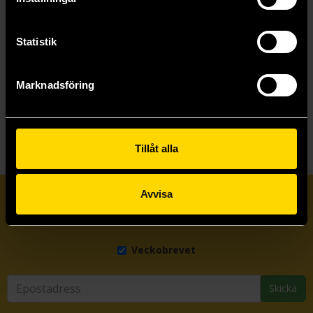
Längre leveranstid
Beställ
Beställ
Statistik
Marknadsföring
Visa allt
Tillåt alla
Avvisa
Prenumerera på vårt nyhetsbrev
Veckobrevet
Skicka