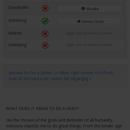
Stockholm
Bevaka
Göteborg
Hämta i butik
Malmö
Ingår inte i butikens sortiment
Linköping
Ingår inte i butikens sortiment
Bevaka So I'm a Spider So What Light Novels och få ett
mail så fort nästa del i serien blir tillgänglig »
WHAT DOES IT MEAN TO BE A HERO?
?As the chosen of the gods and defender of all humanity,
everyone expects me to do great things. From the tender age