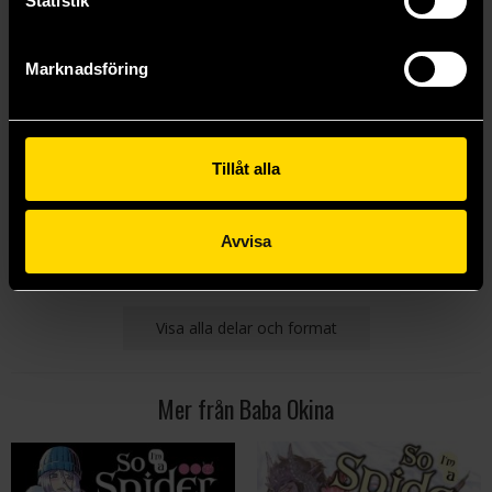
Statistik
Marknadsföring
So I'm a Spider So What Light Novel 5
So I'm a Spider So What Light Novel 6
Kiryu Tsukasa
Kiryu Tsukasa
Tillåt alla
199 kr
199 kr
Längre leveranstid
Avvisa
Beställ
Beställ
Visa alla delar och format
Mer från Baba Okina