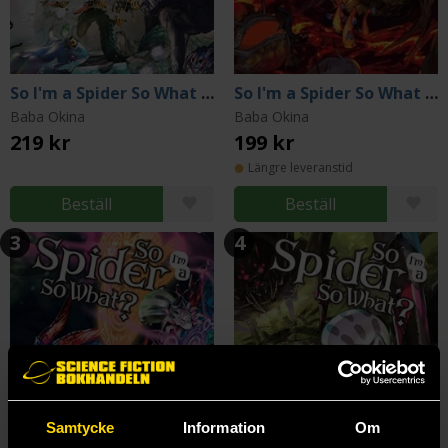
So I'm a Spider So What Light Novel 1
So I'm a Spider So What Light Novel 2
Baba Okina
Baba Okina
219 kr
199 kr
Längre leveranstid
Beställ
Beställ
3
4
Samtycke
Information
Om