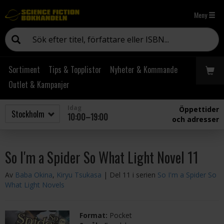
Meny
Sortiment
Tips & Topplistor
Nyheter & Kommande
Outlet & Kampanjer
Idag
Öppettider
10:00–19:00
och adresser
So I'm a Spider So What Light Novel 11
Av
Baba Okina
,
Kiryu Tsukasa
| Del 11 i serien
So I'm a Spider So
What Light Novels
Format:
Pocket