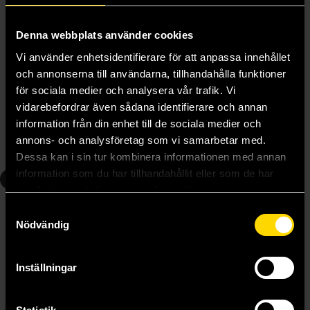
Denna webbplats använder cookies
Vi använder enhetsidentifierare för att anpassa innehållet
och annonserna till användarna, tillhandahålla funktioner
So I'm a Spider So What Light Novel 3
So I'm a Spider So What Light Novel 4
för sociala medier och analysera vår trafik. Vi
Baba Okina
Baba Okina
199 kr
199 kr
vidarebefordrar även sådana identifierare och annan
information från din enhet till de sociala medier och
Längre leveranstid
annons- och analysföretag som vi samarbetar med.
Beställ
Beställ
Dessa kan i sin tur kombinera informationen med annan
information som du har tillhandahållit eller som de har
5
6
samlat in när du har använt deras tjänster.
Samtyckesval
Nödvändig
Inställningar