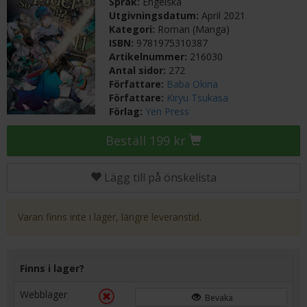
Språk:
Engelska
Utgivningsdatum:
April 2021
Kategori:
Roman (Manga)
ISBN:
9781975310387
Artikelnummer:
216030
Antal sidor:
272
Författare:
Baba Okina
Författare:
Kiryu Tsukasa
Förlag:
Yen Press
Beställ 199 kr
Lägg till på önskelista
Varan finns inte i lager, längre leveranstid.
Finns i lager?
Webblager
Bevaka