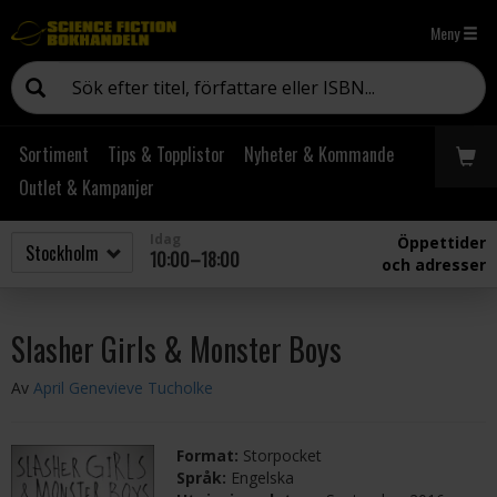
Meny
Sortiment
Tips & Topplistor
Nyheter & Kommande
Outlet & Kampanjer
Idag
Öppettider
10:00–18:00
och adresser
Slasher Girls & Monster Boys
Av
April Genevieve Tucholke
Format:
Storpocket
Språk:
Engelska