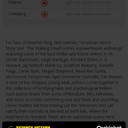
Malmö
Ingår inte i butikens sortiment
Linköping
Ingår inte i butikens sortiment
For fans of Stephen King, Neil Gaiman, "American Horror
Story"and "The Walking Dead"comes a powerhouse anthology
featuring some of the best thriller and horror writers in YA
Stefan Bachmann, Leigh Bardugo, Kendare Blake, A. G.
Howard, Jay Kristoff, Marie Lu, Jonathan Maberry, Danielle
Paige, Carrie Ryan, Megan Shepherd, Nova Ren Suma,
McCormick Templeman, April Genevieve Tucholke, Cat Winters
A host of the sharpest young adult authors come together in
this collection of terrifying tales and psychological thrillers.
Each author draws from a mix of literature, film, television,
and music to create something new and fresh and unsettling.
Clever readers will love teasing out the references and can
satisfy their curiosity at the end of each tale, where the
inspiration is revealed. There are no superficial scares here;
these are stories that will make you think even as they keep