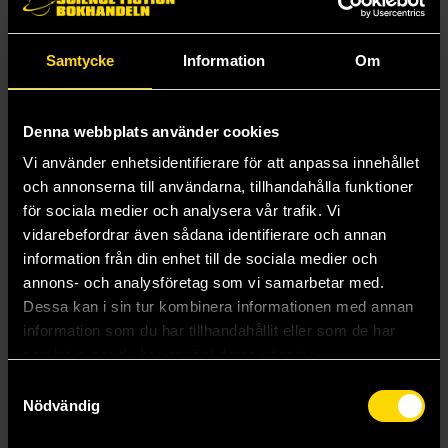
you on the edge of your seat. From blood horror, to the
supernatural, to unsettling, all-too-possible realism, this
collection has something for anyone looking for an absolute
thrill."
Samtycke
Information
Om
Andra har också köpt
Denna webbplats använder cookies
Vi använder enhetsidentifierare för att anpassa innehållet
och annonserna till användarna, tillhandahålla funktioner
för sociala medier och analysera vår trafik. Vi
vidarebefordrar även sådana identifierare och annan
information från din enhet till de sociala medier och
annons- och analysföretag som vi samarbetar med.
Dessa kan i sin tur kombinera informationen med annan
information som du har tillhandahållit eller som de har
samlat in när du har använt deras tjänster.
Samtyckesval
Nödvändig