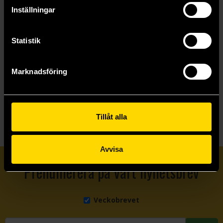
Inställningar
Twilight
The Demon King
Stephenie Meyer
Cinda Williams Chima
Statistik
199 kr
159 kr
Marknadsföring
Beställ
Beställ
Tillåt alla
Avvisa
Prenumerera på vårt nyhetsbrev
Veckobrevet