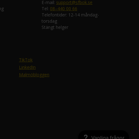
E-mail:
support@sfbok.se
ng
Tel:
08–440 00 66
Telefontider: 12-14 måndag-
torsdag
Stängt helger
TikTok
LinkedIn
Malmöbloggen
Vanliga frågor