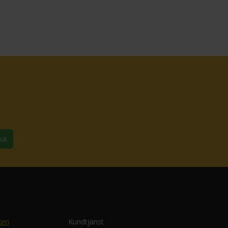
ka
ken
Kundtjänst