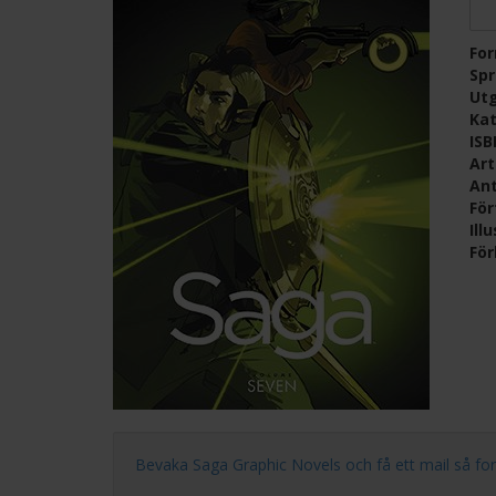
Fo
Sp
Ut
Kat
IS
Ar
Ant
För
Ill
För
Bevaka Saga Graphic Novels och få ett mail så fort n