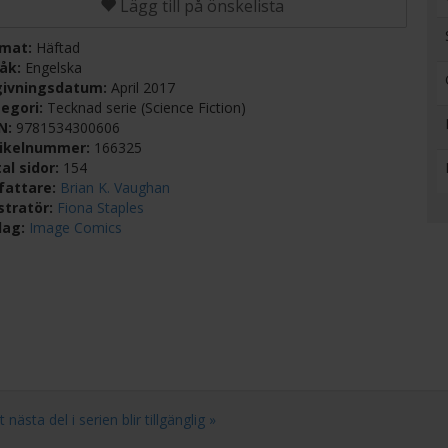
Lägg till på önskelista
rmat:
Häftad
råk:
Engelska
givningsdatum:
April 2017
egori:
Tecknad serie (Science Fiction)
BN:
9781534300606
tikelnummer:
166325
al sidor:
154
fattare:
Brian K. Vaughan
ustratör:
Fiona Staples
lag:
Image Comics
ästa del i serien blir tillgänglig »