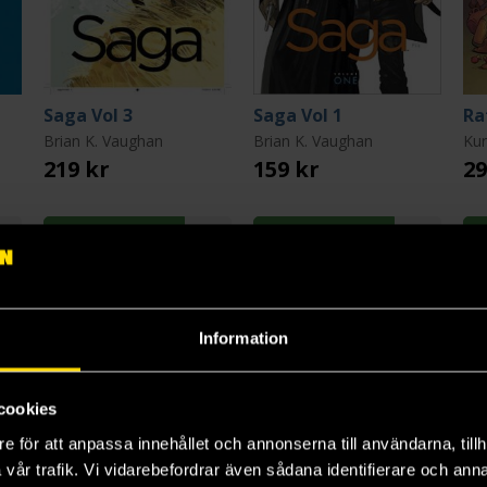
Saga Vol 3
Saga Vol 1
Brian K. Vaughan
Brian K. Vaughan
Kur
219 kr
159 kr
29
Beställ
Beställ
Information
3
4
5
cookies
e för att anpassa innehållet och annonserna till användarna, tillh
vår trafik. Vi vidarebefordrar även sådana identifierare och anna