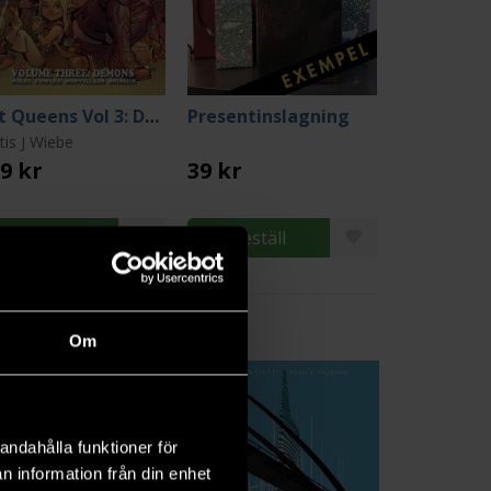
Rat Queens Vol 3: Demons
Presentinslagning
tis J Wiebe
9 kr
39 kr
Beställ
Beställ
Om
6
andahålla funktioner för
n information från din enhet