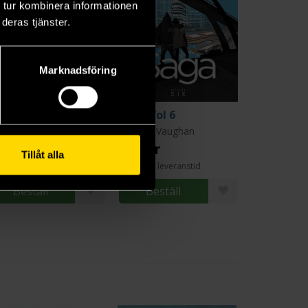
 tur kombinera informationen
deras tjänster.
Marknadsföring
ga Vol 5
Saga Vol 6
an K. Vaughan
Brian K. Vaughan
9 kr
219 kr
Tillåt alla
Längre leveranstid
Beställ
Beställ