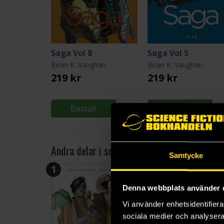
Saga Vol 8
Saga Vol 5
Brian K. Vaughan
Brian K. Vaughan
219 kr
219 kr
Beställ
Beställ
Andra delar i serien
Samtycke
1
2
Denna webbplats använder 
Vi använder enhetsidentifierar
sociala medier och analysera 