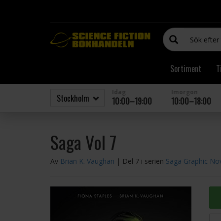
Sortiment
T
Idag
Imorgon
10:00–19:00
10:00–18:00
Saga Vol 7
Av
Brian K. Vaughan
| Del 7 i serien
Saga Graphic No