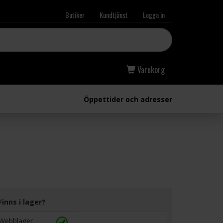
Butiker
Kundtjänst
Logga in
Varukorg
Öppettider och adresser
Finns i lager?
Webblager