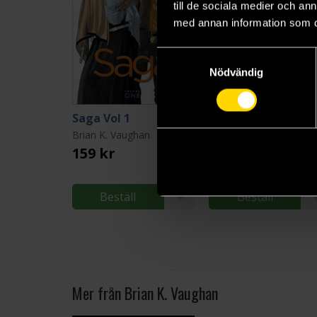
till de sociala medier och a
med annan information som du 
Samtyckesval
Nödvändig
Saga Vol 1
Saga Vol 2
Brian K. Vaughan
Brian K. Vaughan
159 kr
219 kr
Längre leveranstid
Beställ
Beställ
Mer från Brian K. Vaughan