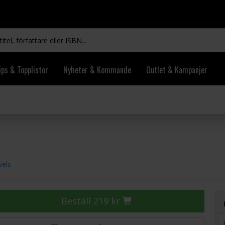
ips & Topplistor
Nyheter & Kommande
Outlet & Kampanjer
vels
Beställ 219 kr