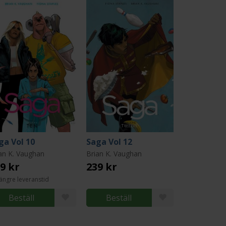
ga Vol 10
Saga Vol 12
an K. Vaughan
Brian K. Vaughan
9 kr
239 kr
ängre leveranstid
Beställ
Beställ