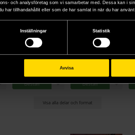
nnons- och analysföretag som vi samarbetar med. Dessa kan i sin
har tillhandahållit eller som de har samlat in när du har använt 
Inställningar
Statistik
Saga Vol 3
Saga Vol 4
Sa
Brian K. Vaughan
Brian K. Vaughan
Bri
219 kr
219 kr
21
Avvisa
Längre leveranstid
Beställ
Beställ
Visa alla delar och format