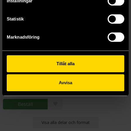
Inställningar
Statistik
Marknadsföring
Tillåt alla
Defiant
Brandon Sanderson
Avvisa
169 kr
Beställ
Visa alla delar och format