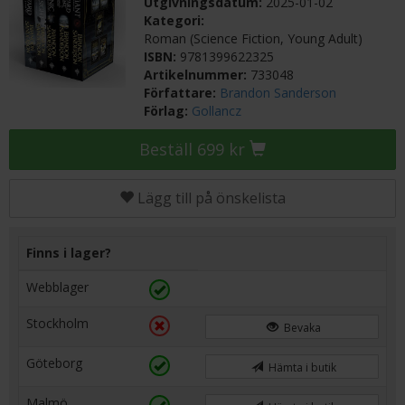
Utgivningsdatum:
2025-01-02
Kategori:
Roman (Science Fiction, Young Adult)
ISBN:
9781399622325
Artikelnummer:
733048
Författare:
Brandon Sanderson
Förlag:
Gollancz
Beställ 699 kr
Lägg till på önskelista
Finns i lager?
Webblager
Stockholm
Bevaka
Göteborg
Hämta i butik
Malmö