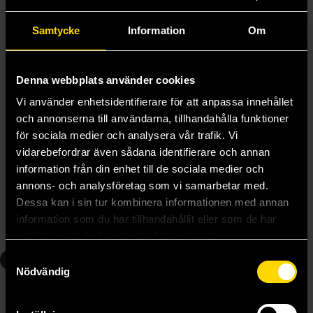
Samtycke
Information
Om
Denna webbplats använder cookies
Vi använder enhetsidentifierare för att anpassa innehållet
och annonserna till användarna, tillhandahålla funktioner
för sociala medier och analysera vår trafik. Vi
vidarebefordrar även sådana identifierare och annan
Starsight
Cytonic
information från din enhet till de sociala medier och
Brandon Sanderson
Brandon Sanderson
annons- och analysföretag som vi samarbetar med.
159 kr
189 kr
Dessa kan i sin tur kombinera informationen med annan
Längre leveranstid
Längre leveranstid
information som du har tillhandahållit eller som de har
Beställ
Beställ
samlat in när du har använt deras tjänster.
4
Samtyckesval
Nödvändig