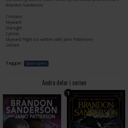
Brandon Sanderson.
Contains:
Skyward
Starsight
Cytonic
Skyward Flight (co-written with Janci Patterson)
Defiant
Taggar:
Space opera
Andra delar i serien
1