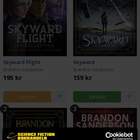
Skyward Flight
Skyward
Brandon Sanderson
Brandon Sanderson
195 kr
159 kr
Läs mer
Beställ
2
3