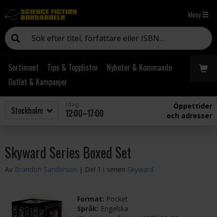
Meny
Sortiment
Tips & Topplistor
Nyheter & Kommande
Outlet & Kampanjer
Idag
Öppettider
12:00–17:00
och adresser
Skyward Series Boxed Set
Av
Brandon Sanderson
| Del 1 i serien
Skyward
Format:
Pocket
Språk:
Engelska