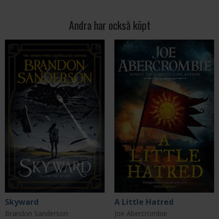
Andra har också köpt
Skyward
A Little Hatred
Brandon Sanderson
Joe Abercrombie