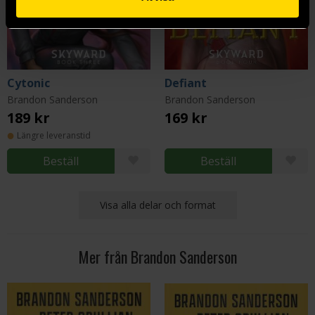
Cytonic
Defiant
Brandon Sanderson
Brandon Sanderson
189 kr
169 kr
Längre leveranstid
Beställ
Beställ
Visa alla delar och format
Mer från Brandon Sanderson