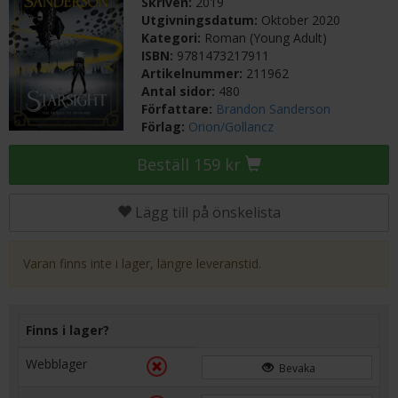
Skriven:
2019
Utgivningsdatum:
Oktober 2020
Kategori:
Roman (Young Adult)
ISBN:
9781473217911
Artikelnummer:
211962
Antal sidor:
480
Författare:
Brandon Sanderson
Förlag:
Orion/Gollancz
Beställ 159 kr
Lägg till på önskelista
Varan finns inte i lager, längre leveranstid.
Finns i lager?
Webblager
Bevaka