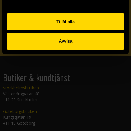
Prenumerera på vårt nyhetsbrev
Tillåt alla
Veckobrevet
Skicka
Avvisa
Butiker & kundtjänst
Stockholmsbutiken
Västerlånggatan 48
111 29 Stockholm
Göteborgsbutiken
Kungsgatan 19
411 19 Göteborg