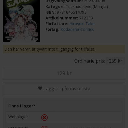
Utgivningsdatum:
2023-03-08
Kategori:
Tecknad serie (Manga)
ISBN:
9781646514793
Artikelnummer:
712233
Författare:
Hiroyuki Takei
Förlag:
Kodansha Comics
Den här varan är tyvärr inte tillgänglig för tillfället.
Ordinarie pris:
259 kr
129 kr
Lägg till på önskelista
Finns i lager?
Webblager