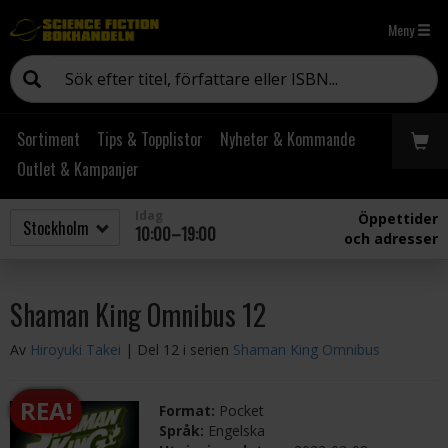
Meny
Sortiment
Tips & Topplistor
Nyheter & Kommande
Outlet & Kampanjer
Idag
Öppettider
10:00–19:00
och adresser
Shaman King Omnibus 12
Av
Hiroyuki Takei
| Del 12 i serien
Shaman King Omnibus
REA!
Format:
Pocket
Språk:
Engelska