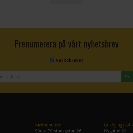
Prenumerera på vårt nyhetsbrev
Veckobrevet
Skic
n
Malmöbutiken
Linköpingsbuti
Södra Förstadsgatan 26
Nygatan 20