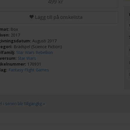
499 kr
Lägg till på önskelista
rmat:
Box
iven:
2017
givningsdatum:
Augusti 2017
egori:
Brädspel (Science Fiction)
lfamilj:
Star Wars Rebellion
iversum:
Star Wars
tikelnummer:
170931
lag:
Fantasy Flight Games
 serien blir tillgänglig »