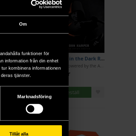
Om
andahålla funktioner för
ngeon World RPG
Blades in the Dark RPG
n information från din enhet
PbtA - Powered by the Apocalypse
PbtA - Powered by the Apocalypse: Forged in the Dark
 tur kombinera informationen
5 kr
329 kr
deras tjänster.
Beställ
Beställ
Marknadsföring
Tillåt alla