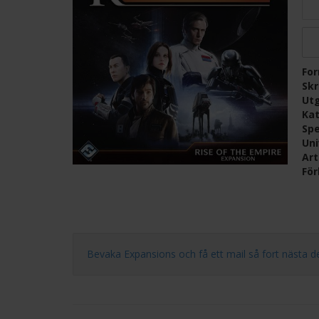
Fo
Skr
Ut
Kat
Spe
Un
Ar
För
Bevaka Expansions och få ett mail så fort nästa del i