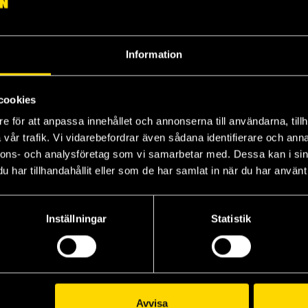
Information
cookies
e för att anpassa innehållet och annonserna till användarna, tillh
The One Ring RPG - Core Rulebook
Broken Homes
The Hanging Tree
Du
vår trafik. Vi vidarebefordrar även sådana identifierare och anna
The One Ring - Roleplaying in the World of The Lord of the Rings
Ben Aaronovitch
Ben Aaronovitch
nnons- och analysföretag som vi samarbetar med. Dessa kan i sin
179 kr
179 kr
27
har tillhandahållit eller som de har samlat in när du har använt 
Beställ
Beställ
Inställningar
Statistik
Avvisa