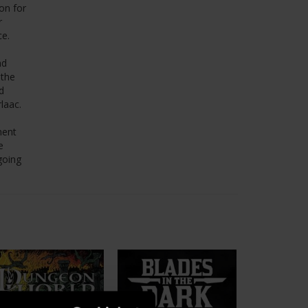
on for
r
ce.
nd
 the
d
laac.
ment
e
going