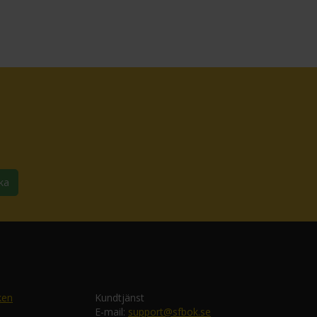
ka
ken
Kundtjänst
E-mail:
support@sfbok.se