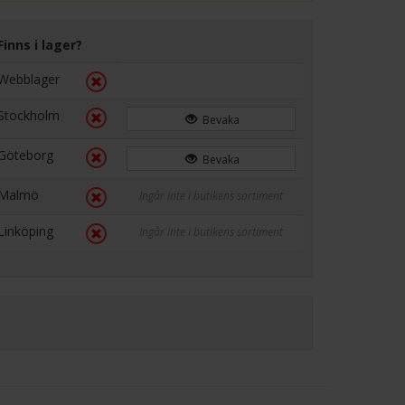
Finns i lager?
Webblager
Stockholm
Bevaka
Göteborg
Bevaka
Malmö
Ingår inte i butikens sortiment
Linköping
Ingår inte i butikens sortiment