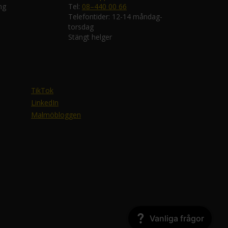
ng
Tel:
08–440 00 66
Telefontider: 12-14 måndag-
torsdag
Stängt helger
TikTok
LinkedIn
Malmöbloggen
Vanliga frågor