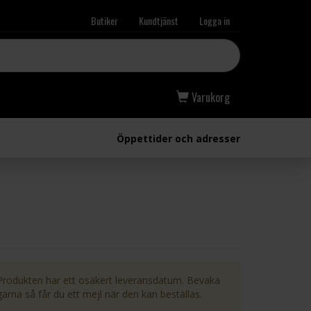
Butiker
Kundtjänst
Logga in
Varukorg
Öppettider och adresser
Produkten har ett osäkert leveransdatum. Bevaka
gärna så får du ett mejl när den kan beställas.