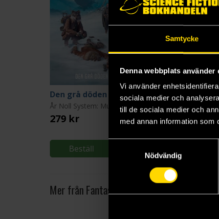
Samtycke
Denna webbplats använder 
Vi använder enhetsidentifierar
Den grå döden
sociala medier och analysera 
År Noll System: Mutant År Noll
till de sociala medier och a
279 kr
479 kr
med annan information som du 
Samtyckesval
Beställ
Beställ
Nödvändig
Mer från Fantasy Flight Games