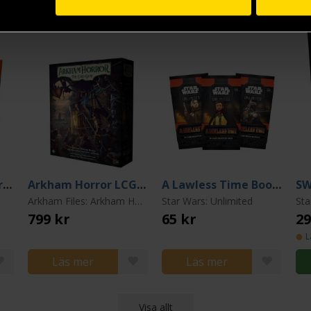
A Lawless Time Carbonite Booster
Arkham Horror LCG: Core Set (2026)
A Lawless Time Booster
Arkham Files: Arkham Horror -The Card Game
Star Wars: Unlimited
Sta
799 kr
65 kr
29
L
Läs mer
Läs mer
Visa allt