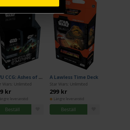
SWU CCG: Ashes of the Empire Carbonite Booster
A Lawless Time Deck
r Wars: Unlimited
Star Wars: Unlimited
9 kr
299 kr
ängre leveranstid
Längre leveranstid
Beställ
Beställ