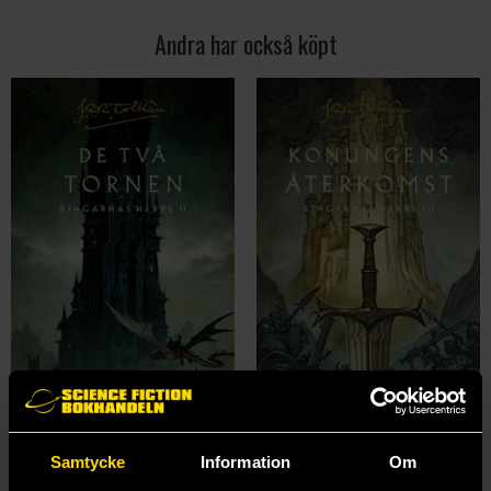
Andra har också köpt
De två tornen
Konungens återkomst
Samtycke
Information
Om
J. R. R. Tolkien
J. R. R. Tolkien