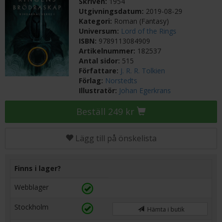
Skriven:
1954
Utgivningsdatum:
2019-08-29
Kategori:
Roman (Fantasy)
Universum:
Lord of the Rings
ISBN:
9789113084909
Artikelnummer:
182537
Antal sidor:
515
Författare:
J. R. R. Tolkien
Förlag:
Norstedts
Illustratör:
Johan Egerkrans
Beställ 249 kr
Lägg till på önskelista
Finns i lager?
Webblager
Stockholm
Hämta i butik