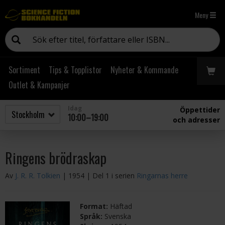
Meny
Sortiment
Tips & Topplistor
Nyheter & Kommande
Outlet & Kampanjer
Idag
Öppettider
10:00–19:00
och adresser
Ringens brödraskap
Av
J. R. R. Tolkien
| 1954
| Del 1 i serien
Ringarnas herre
Format:
Häftad
Språk:
Svenska