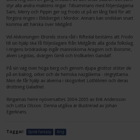
styr alla andra maktens ringar. Tillsammans med följerslagarna
Sam, Merry och Pippin ger sig Frodo ut på en lång färd för att
förgöra ringen i Eldsberget i Mordor. Annars kan ondskan snart
komma att härska över Midgård.
Vid Alvkonungen Elronds stora råd i Riftedal bestäms att Frodo
till sin hjälp ska få följeslagare från Midgårds alla goda folkslag.
I ringens brödraskap ingår människorna Aragorn och Boromir,
alven Legolas, dvärgen Gimli och trollkarlen Gandalf.
På sin väg över höga berg och genom djupa grottor stöter de
på en balrog, orker och de hemska nazgûlerna - ringryttarna.
Men de får hjälp av alverna i skogsriket Lothlórien och deras
drottning Galadriel.
Ringarnas herre nyöversattes 2004-2005 av Erik Andersson
och Lotta Olsson. Denna utgåva är illustrerad av Johan
Egerkrans.
Taggar:
Episk fantasy
Krig