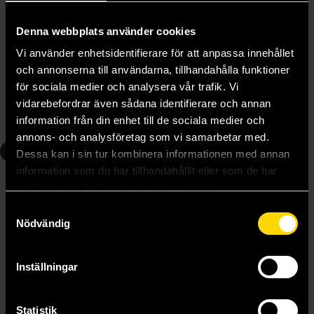
249 kr
249 kr
Denna webbplats använder cookies
Beställ
Beställ
Vi använder enhetsidentifierare för att anpassa innehållet
och annonserna till användarna, tillhandahålla funktioner
för sociala medier och analysera vår trafik. Vi
vidarebefordrar även sådana identifierare och annan
Andra delar i serien
information från din enhet till de sociala medier och
annons- och analysföretag som vi samarbetar med.
2
3
Dessa kan i sin tur kombinera informationen med annan
information som du har tillhandahållit eller som de har
samlat in när du har använt deras tjänster.
Samtyckesval
Nödvändig
Inställningar
Statistik