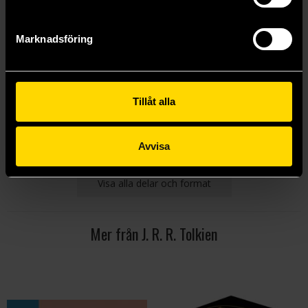
Marknadsföring
De två tornen
Konungens återkomst
J. R. R. Tolkien
J. R. R. Tolkien
249 kr
249 kr
Tillåt alla
Beställ
Beställ
Avvisa
Visa alla delar och format
Mer från J. R. R. Tolkien