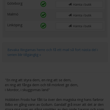
Göteborg
Hämta i butik
Malmö
Hämta i butik
Linköping
Hämta i butik
Bevaka Ringarnas herre och få ett mail så fort nästa del i
serien blir tillgänglig »
"En ring att styra dem, en ring att se dem,
en ring att fånga dem och till mörkret ge dem,
i Mordor, i skuggornas land"
Hobbiten Frodo har fått ta över den magiska ring hans farbror
Bilbo en gång vann av Gollum. Gandalf grå inser att det är den
stora ring som en gång smiddes av den onde Sauron och som