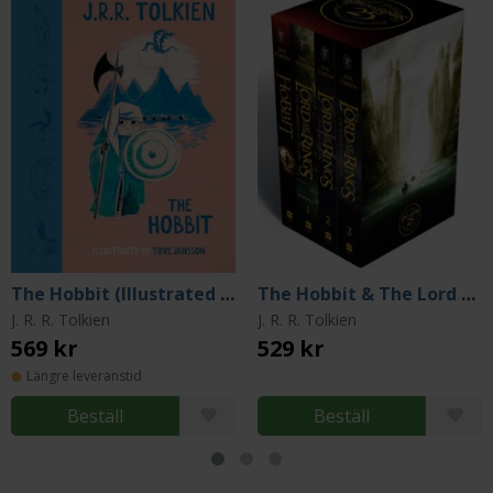
The Hobbit (Illustrated by Tove Jansson)
The Hobbit & The Lord of the Rings Box Set
J. R. R. Tolkien
J. R. R. Tolkien
569 kr
529 kr
Längre leveranstid
Beställ
Beställ