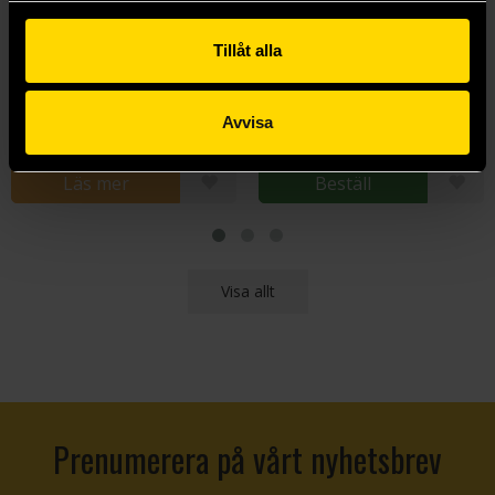
Tillåt alla
Dungeon Mayhem
Gale & Astarion
Dungeons & Dragons
Baldur's Gate
229 kr
85 kr
Avvisa
Läs mer
Beställ
Visa allt
Prenumerera på vårt nyhetsbrev