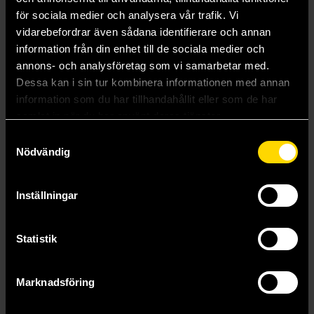
för sociala medier och analysera vår trafik. Vi
Läs mer
vidarebefordrar även sådana identifierare och annan
information från din enhet till de sociala medier och
annons- och analysföretag som vi samarbetar med.
Visa alla delar och format
Dessa kan i sin tur kombinera informationen med annan
information som du har tillhandahållit eller som de har
Mer från Wizkids
samlat in när du har använt deras tjänster.
Samtyckesval
Nödvändig
Inställningar
Statistik
Marknadsföring