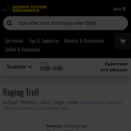
Meny
Sortiment
Tips & Topplistor
Nyheter & Kommande
Outlet & Kampanjer
Idag
Öppettider
12:00–17:00
och adresser
Raging Troll
Rollspel: Tillbehör
| 2020
| Ingår i serien
Dungeons & Dragons
Nolzurs Marvelous Unpainted Minis
Format:
Miniatyrfigur