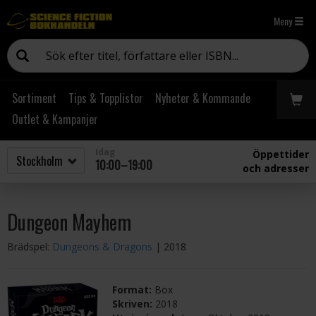
Meny
Sortiment
Tips & Topplistor
Nyheter & Kommande
Outlet & Kampanjer
Idag
Öppettider
10:00–19:00
och adresser
Dungeon Mayhem
Brädspel:
Dungeons & Dragons
| 2018
Format:
Box
Skriven:
2018