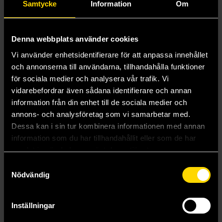
Samtycke
Information
Om
Denna webbplats använder cookies
Vi använder enhetsidentifierare för att anpassa innehållet
och annonserna till användarna, tillhandahålla funktioner
för sociala medier och analysera vår trafik. Vi
vidarebefordrar även sådana identifierare och annan
information från din enhet till de sociala medier och
The Chronicles of Exandria: The Mighty Nein
Saga Vol 7
annons- och analysföretag som vi samarbetar med.
Critical Role
Brian K. Vaughan
Dessa kan i sin tur kombinera informationen med annan
349 kr
219 kr
information som du har tillhandahållit eller som de har
samlat in när du har använt deras tjänster.
Beställ
Beställ
Samtyckesval
Nödvändig
Inställningar
Mer från Wizkids