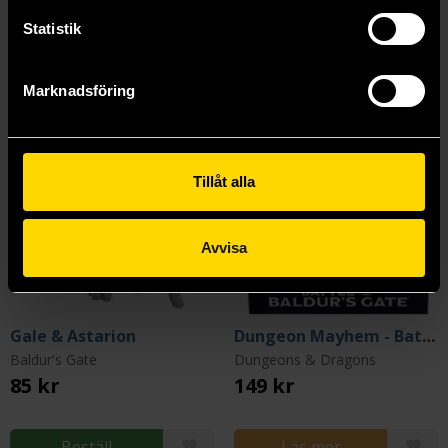
Statistik
Marknadsföring
Tillåt alla
Avvisa
Gale & Astarion
Dungeon Mayhem - Battle for Baldurs Gate Expansion
Baldur's Gate
Dungeons & Dragons
85 kr
149 kr
Beställ
Läs mer