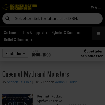
Meny
Sortiment
Tips & Topplistor
Nyheter & Kommande
Outlet & Kampanjer
Idag
Öppettider
10:00–18:00
och adresser
Queen of Myth and Monsters
Av
Scarlett St. Clair
| Del 2 i serien
Adrian X Isolde
Format:
Pocket
Språk:
Engelska