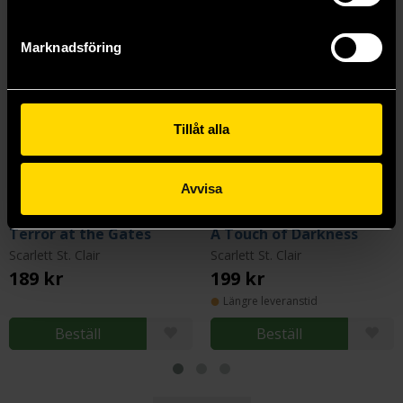
Marknadsföring
Tillåt alla
Avvisa
Terror at the Gates
A Touch of Darkness
Scarlett St. Clair
Scarlett St. Clair
189 kr
199 kr
Längre leveranstid
Beställ
Beställ