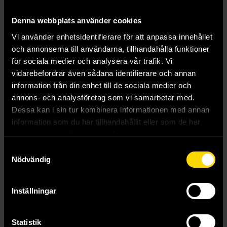
Denna webbplats använder cookies
Vi använder enhetsidentifierare för att anpassa innehållet
King of Battle and Blood
och annonserna till användarna, tillhandahålla funktioner
Scarlett St. Clair
för sociala medier och analysera vår trafik. Vi
199 kr
vidarebefordrar även sådana identifierare och annan
information från din enhet till de sociala medier och
annons- och analysföretag som vi samarbetar med.
Beställ
Dessa kan i sin tur kombinera informationen med annan
information som du har tillhandahållit eller som de har
Visa alla delar och format
samlat in när du har använt deras tjänster.
Samtyckesval
Nödvändig
Mer från Scarlett St. Clair
Inställningar
Statistik