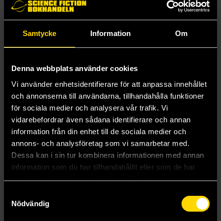
Import från Japan.
Samtycke
Information
Om
Mer från Furyu
Denna webbplats använder cookies
Vi använder enhetsidentifierare för att anpassa innehållet
och annonserna till användarna, tillhandahålla funktioner
för sociala medier och analysera vår trafik. Vi
vidarebefordrar även sådana identifierare och annan
information från din enhet till de sociala medier och
annons- och analysföretag som vi samarbetar med.
Dessa kan i sin tur kombinera informationen med annan
information som du har tillhandahållit eller som de har
samlat in när du har använt deras tjänster.
Samtyckesval
Nödvändig