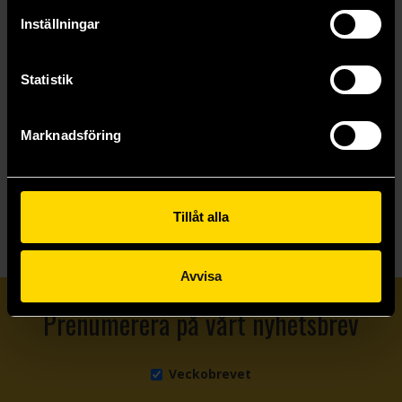
Hatsune Miku Sakura Miku Cool Tenitol PVC Statue 19 cm
Maomao Trio-Try-iT PVC Statue 16 cm
Inställningar
Vocaloid
The Apothecary Diaries
499 kr
499 kr
Statistik
Läs mer
Beställ
Marknadsföring
Visa allt
Tillåt alla
Avvisa
Prenumerera på vårt nyhetsbrev
Veckobrevet