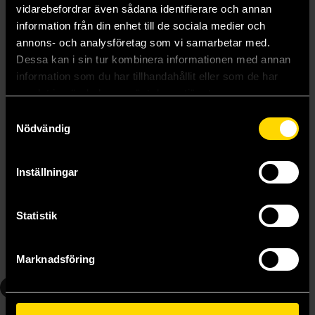
vidarebefordrar även sådana identifierare och annan
information från din enhet till de sociala medier och
annons- och analysföretag som vi samarbetar med.
Dessa kan i sin tur kombinera informationen med annan
information som du har tillhandahållit eller som de har
samlat in när du har använt deras tjänster.
Samtyckesval
Nödvändig
Inställningar
Preacher Book Three
Preacher Book Four
Garth Ennis
Garth Ennis
239 kr
239 kr
Statistik
Läs mer
Läs mer
Marknadsföring
6