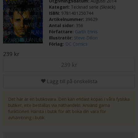
Utgivningsdatum:
Augusti 2014
Kategori:
Tecknad serie (Skräck)
ISBN:
9781401250744
Artikelnummer:
39629
Antal sidor:
356
Författare:
Garth Ennis
Illustratör:
Steve Dillon
Förlag:
DC Comics
239 kr
239 kr
Lägg till på önskelista
Det här är en butiksvara. Den kan endast köpas i våra fysiska
butiker, inte beställas via näthandeln. Använd gärna
funktionen Hämta i butik för att boka din vara för
avhämtning i butik.