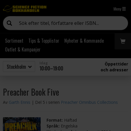
Meny
Sortiment
Tips & Topplistor
Nyheter & Kommande
Outlet & Kampanjer
Idag
Öppettider
10:00–19:00
och adresser
Preacher Book Five
Av
Garth Ennis
| Del 5 i serien
Preacher Omnibus Collections
Format:
Häftad
Språk:
Engelska