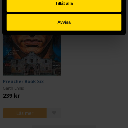
Tillåt alla
Avvisa
Preacher Book Six
Garth Ennis
239 kr
Läs mer