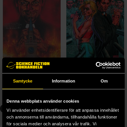
Preacher Book One
Preacher Book Two
Garth Ennis
Garth Ennis
219 kr
219 kr
Samtycke
Information
Om
Beställ
Beställ
Denna webbplats använder cookies
3
4
Vi använder enhetsidentifierare för att anpassa innehållet
och annonserna till användarna, tillhandahålla funktioner
för sociala medier och analysera vår trafik. Vi