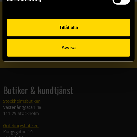
Prenumerera på vårt nyhetsbrev
Tillåt alla
Veckobrevet
Avvisa
Skicka
Butiker & kundtjänst
Stockholmsbutiken
Västerlånggatan 48
111 29 Stockholm
Göteborgsbutiken
Kungsgatan 19