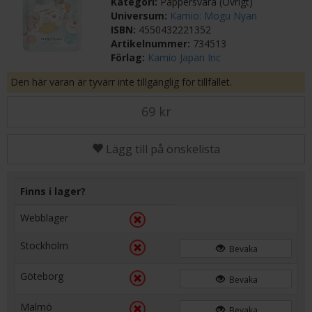
Kategori:
Pappersvara (Övrigt)
Universum:
Kamio: Mogu Nyan
ISBN:
4550432221352
Artikelnummer:
734513
Förlag:
Kamio Japan Inc
Den här varan är tyvärr inte tillgänglig för tillfället.
69 kr
Lägg till på önskelista
Finns i lager?
Webblager
Stockholm
Bevaka
Göteborg
Bevaka
Malmö
Bevaka