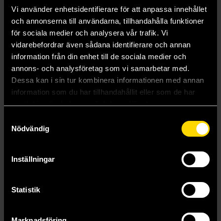
Vi använder enhetsidentifierare för att anpassa innehållet
och annonserna till användarna, tillhandahålla funktioner
för sociala medier och analysera vår trafik. Vi
vidarebefordrar även sådana identifierare och annan
information från din enhet till de sociala medier och
annons- och analysföretag som vi samarbetar med.
Simple Moco Fairy Chuchu Pen Case
Mogu Nyan & Bread Pencil w/ Mascot
Dessa kan i sin tur kombinera informationen med annan
Kamio: Simple Moco
Kamio: Mogu Nyan
information som du har tillhandahållit eller som de har
299 kr
29 kr
samlat in när du har använt deras tjänster.
Samtyckesval
Nödvändig
Läs mer
Läs mer
Inställningar
Visa allt
Statistik
Marknadsföring