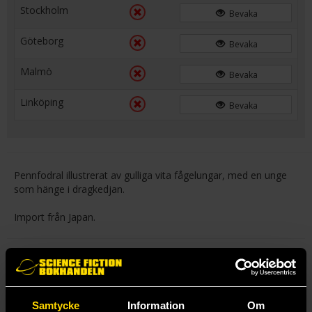
Stockholm
Bevaka
Göteborg
Bevaka
Malmö
Bevaka
Linköping
Bevaka
Pennfodral illustrerat av gulliga vita fågelungar, med en unge
som hänge i dragkedjan.
Import från Japan.
Mer från Kamio Japan Inc
Samtycke
Information
Om