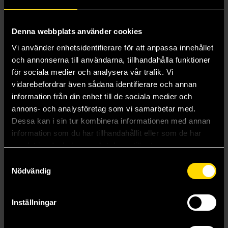
Denna webbplats använder cookies
Vi använder enhetsidentifierare för att anpassa innehållet
och annonserna till användarna, tillhandahålla funktioner
för sociala medier och analysera vår trafik. Vi
vidarebefordrar även sådana identifierare och annan
information från din enhet till de sociala medier och
annons- och analysföretag som vi samarbetar med.
Dessa kan i sin tur kombinera informationen med annan
information som du har tillhandahållit eller som de har
samlat in när du har använt deras tjänster.
Mogu Nyan & Bread Pencil w/ Mascot
MoguNyan Butter Pancake Pencil Sharpener
Samtyckesval
Kamio: Mogu Nyan
Kamio: Mogu Nyan
Nödvändig
29 kr
69 kr
Inställningar
Läs mer
Läs mer