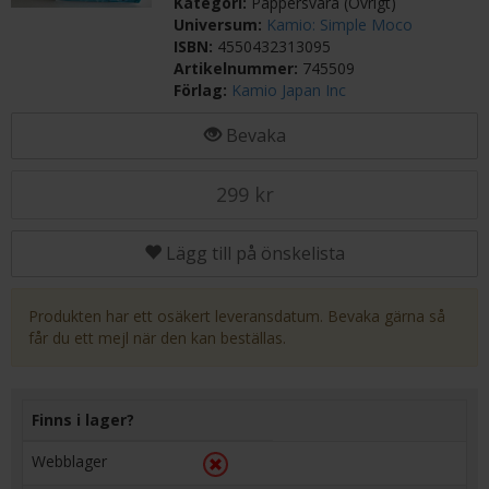
Kategori:
Pappersvara (Övrigt)
Universum:
Kamio: Simple Moco
ISBN:
4550432313095
Artikelnummer:
745509
Förlag:
Kamio Japan Inc
Bevaka
299 kr
Lägg till på önskelista
Produkten har ett osäkert leveransdatum. Bevaka gärna så
får du ett mejl när den kan beställas.
Finns i lager?
Webblager