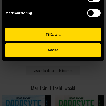
Marknadsföring
Parasyte Full Color Collection 8
Tillåt alla
Hitoshi Iwaaki
219 kr
Avvisa
Läs mer
Visa alla delar och format
Mer från Hitoshi Iwaaki