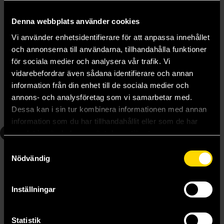
Denna webbplats använder cookies
Vi använder enhetsidentifierare för att anpassa innehållet
och annonserna till användarna, tillhandahålla funktioner
Parasyte Full Color Collection 5
Parasyte Full Color Collection 6
för sociala medier och analysera vår trafik. Vi
Hitoshi Iwaaki
Hitoshi Iwaaki
vidarebefordrar även sådana identifierare och annan
219 kr
219 kr
information från din enhet till de sociala medier och
annons- och analysföretag som vi samarbetar med.
Dessa kan i sin tur kombinera informationen med annan
Läs mer
Läs mer
information som du har tillhandahållit eller som de har
8
samlat in när du har använt deras tjänster.
Samtyckesval
Nödvändig
Inställningar
Statistik