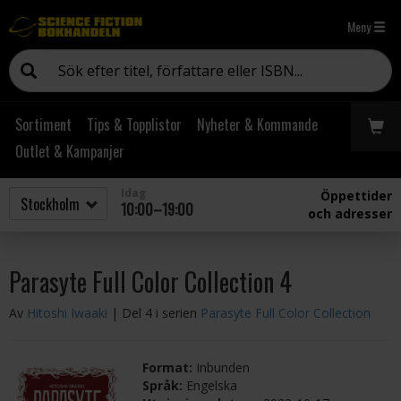
Meny
Sortiment
Tips & Topplistor
Nyheter & Kommande
Outlet & Kampanjer
Idag
Öppettider
10:00–19:00
och adresser
Parasyte Full Color Collection 4
Av
Hitoshi Iwaaki
| Del 4 i serien
Parasyte Full Color Collection
Format:
Inbunden
Språk:
Engelska