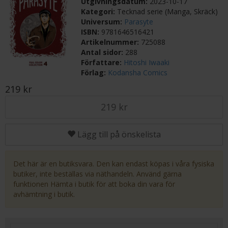
Utgivningsdatum:
2023-10-17
Kategori:
Tecknad serie (Manga, Skräck)
Universum:
Parasyte
ISBN:
9781646516421
Artikelnummer:
725088
Antal sidor:
288
Författare:
Hitoshi Iwaaki
Förlag:
Kodansha Comics
219 kr
219 kr
Lägg till på önskelista
Det här är en butiksvara. Den kan endast köpas i våra fysiska
butiker, inte beställas via näthandeln. Använd gärna
funktionen Hämta i butik för att boka din vara för
avhämtning i butik.