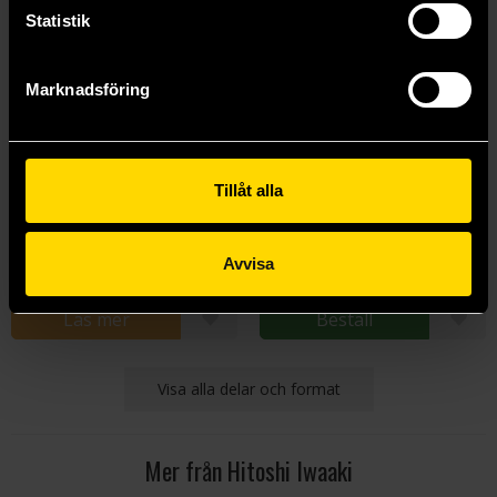
Statistik
Marknadsföring
Tillåt alla
Parasyte 6
Parasyte 8
Hitoshi Iwaaki
Hitoshi Iwaaki
139 kr
139 kr
Avvisa
Läs mer
Beställ
Visa alla delar och format
Mer från Hitoshi Iwaaki