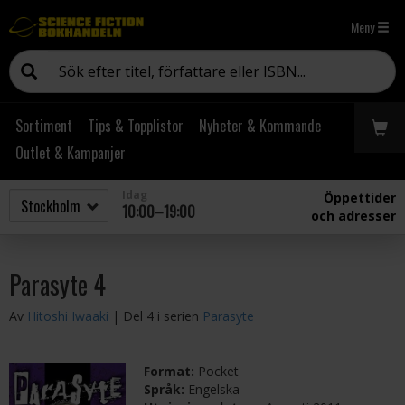
Meny
Sortiment
Tips & Topplistor
Nyheter & Kommande
Outlet & Kampanjer
Idag
Öppettider
10:00–19:00
och adresser
Parasyte 4
Av
Hitoshi Iwaaki
| Del 4 i serien
Parasyte
Format:
Pocket
Språk:
Engelska