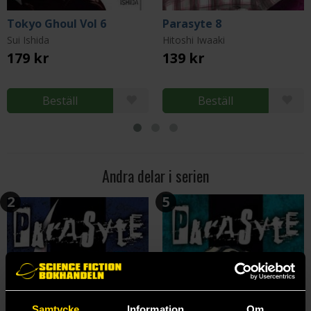
Tokyo Ghoul Vol 6
Parasyte 8
Sui Ishida
Hitoshi Iwaaki
179 kr
139 kr
Beställ
Beställ
Andra delar i serien
2
5
Samtycke
Information
Om