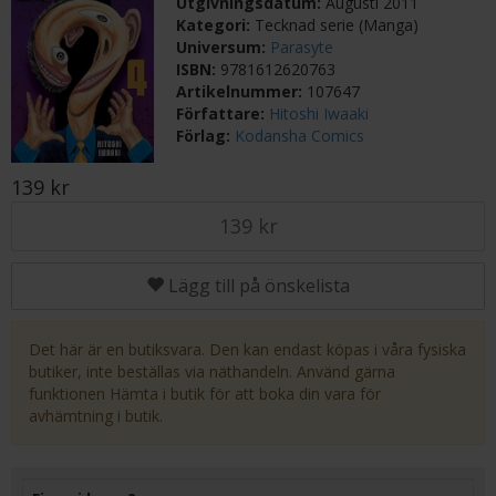
Utgivningsdatum:
Augusti 2011
Kategori:
Tecknad serie (Manga)
Universum:
Parasyte
ISBN:
9781612620763
Artikelnummer:
107647
Författare:
Hitoshi Iwaaki
Förlag:
Kodansha Comics
139 kr
139 kr
Lägg till på önskelista
Det här är en butiksvara. Den kan endast köpas i våra fysiska
butiker, inte beställas via näthandeln. Använd gärna
funktionen Hämta i butik för att boka din vara för
avhämtning i butik.