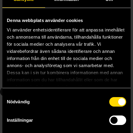
Denna webbplats använder cookies
Vi använder enhetsidentifierare för att anpassa innehållet
och annonserna till användarna, tillhandahålla funktioner
för sociala medier och analysera vår trafik. Vi
Parasyte 2
Parasyte 5
vidarebefordrar även sådana identifierare och annan
Hitoshi Iwaaki
Hitoshi Iwaaki
information från din enhet till de sociala medier och
139 kr
139 kr
annons- och analysföretag som vi samarbetar med.
Dessa kan i sin tur kombinera informationen med annan
Läs mer
Läs mer
information som du har tillhandahållit eller som de har
samlat in när du har använt deras tjänster.
6
8
Samtyckesval
Nödvändig
Inställningar