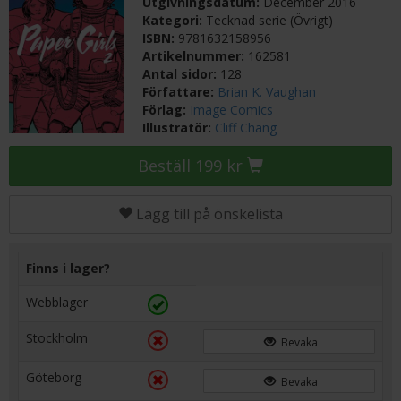
Utgivningsdatum:
December 2016
Kategori:
Tecknad serie (Övrigt)
ISBN:
9781632158956
Artikelnummer:
162581
Antal sidor:
128
Författare:
Brian K. Vaughan
Förlag:
Image Comics
Illustratör:
Cliff Chang
Beställ 199 kr
Lägg till på önskelista
Finns i lager?
Webblager
Stockholm
Bevaka
Göteborg
Bevaka