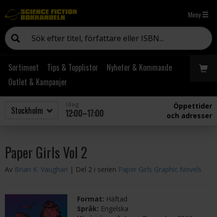
Meny
Sortiment
Tips & Topplistor
Nyheter & Kommande
Outlet & Kampanjer
Idag
Öppettider
12:00–17:00
och adresser
Paper Girls Vol 2
Av
Brian K. Vaughan
| Del 2 i serien
Paper Girls Graphic Novels
Format:
Häftad
Språk:
Engelska