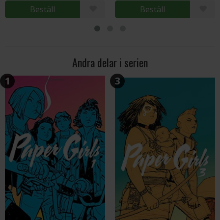
Beställ
Beställ
Andra delar i serien
1
3