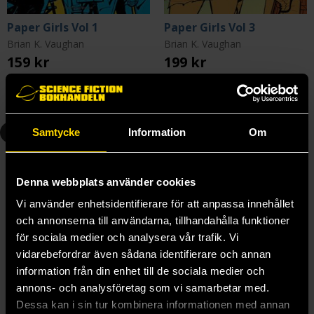
Paper Girls Vol 1
Paper Girls Vol 3
Brian K. Vaughan
Brian K. Vaughan
159 kr
199 kr
Längre leveranstid
Längre leveranstid
Beställ
Beställ
4
5
Samtycke
Information
Om
Denna webbplats använder cookies
Vi använder enhetsidentifierare för att anpassa innehållet
och annonserna till användarna, tillhandahålla funktioner
för sociala medier och analysera vår trafik. Vi
vidarebefordrar även sådana identifierare och annan
information från din enhet till de sociala medier och
annons- och analysföretag som vi samarbetar med.
Dessa kan i sin tur kombinera informationen med annan