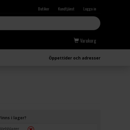
Butiker
Kundtjänst
Logga in
Varukorg
Öppettider och adresser
Finns i lager?
Webblager