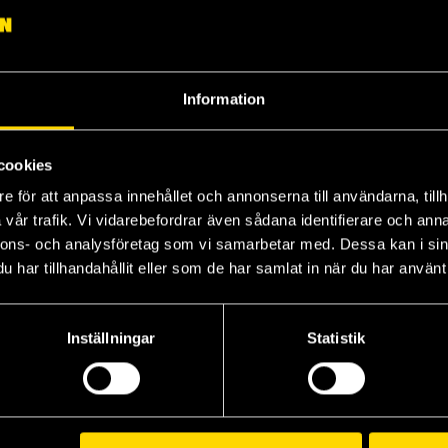
Information
cookies
e för att anpassa innehållet och annonserna till användarna, tillh
vår trafik. Vi vidarebefordrar även sådana identifierare och anna
nnons- och analysföretag som vi samarbetar med. Dessa kan i sin
har tillhandahållit eller som de har samlat in när du har använt 
Mini Plush Hangers: Sea Otter Pair
Tsuchineko Plush Mini Hanger - Brown Tabby
Tsuchineko Plush Mini Hanger - Grey & White
rs
Amuse
Amuse
Am
Inställningar
Statistik
149 kr
149 kr
14
Beställ
Beställ