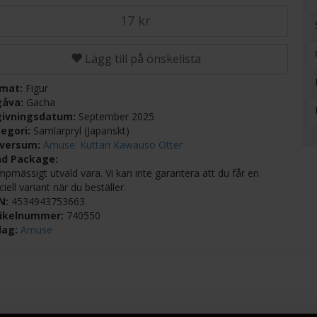
17 kr
Lägg till på önskelista
rmat:
Figur
gåva:
Gacha
givningsdatum:
September 2025
egori:
Samlarpryl (Japanskt)
iversum:
Amuse: Kuttari Kawauso Otter
nd Package:
mpmässigt utvald vara. Vi kan inte garantera att du får en
iell variant när du beställer.
BN:
4534943753663
tikelnummer:
740550
lag:
Amuse