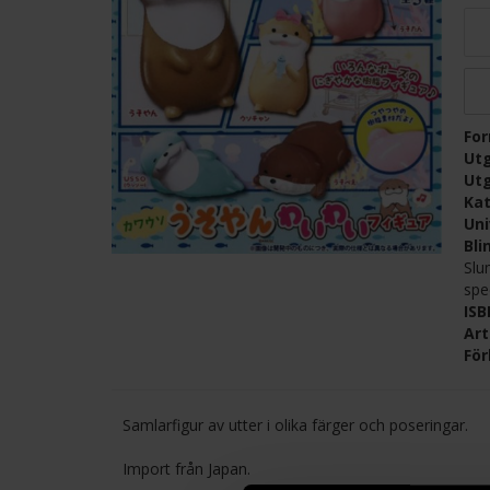
Fo
Ut
Ut
Kat
Un
Bli
Slu
spec
IS
Ar
För
Samlarfigur av utter i olika färger och poseringar.
Import från Japan.