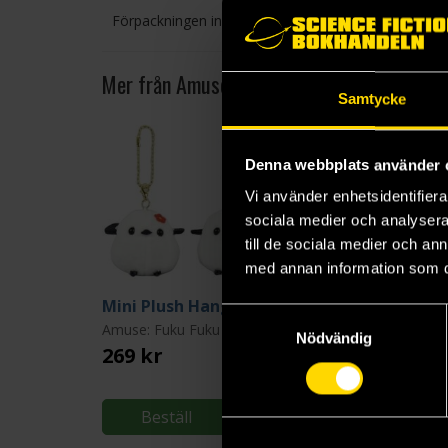
Förpackningen innehåller slumpmässigt motiv.
Mer från Amuse
Samtycke
Denna webbplats använder 
Vi använder enhetsidentifierar
sociala medier och analysera 
till de sociala medier och a
med annan information som du 
Mini Plush Hangers: Bird Pair
Samtyckesval
Amuse: Fuku Fuku Birds
Amuse: Ukiuki Sea Otte
Nödvändig
269 kr
269 kr
Beställ
Beställ