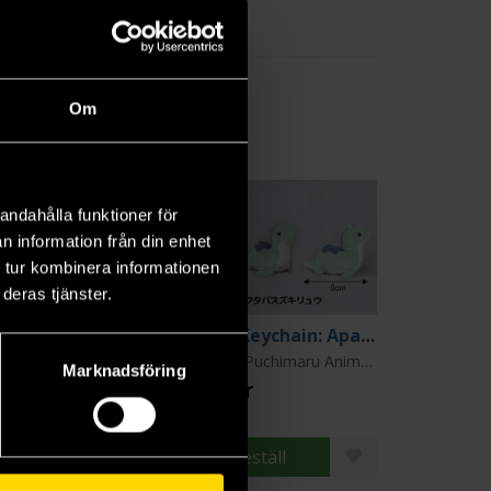
Om
andahålla funktioner för
n information från din enhet
 tur kombinera informationen
deras tjänster.
Tsuchineko Plush Mini Hanger - Calico
Plush Keychain: Apatosaurus Turqoise
use
Amuse: Puchimaru Animals
Marknadsföring
9 kr
129 kr
Beställ
Beställ