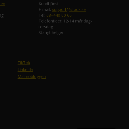
ken
Kundtjänst
E-mail:
support@sfbok.se
ng
Tel:
08–440 00 66
Telefontider: 12-14 måndag-
torsdag
Stängt helger
TikTok
LinkedIn
Malmöbloggen