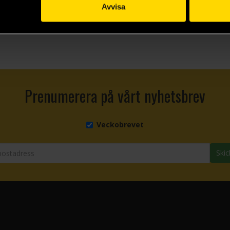
Avvisa
Visa allt
Prenumerera på vårt nyhetsbrev
Veckobrevet
Skic