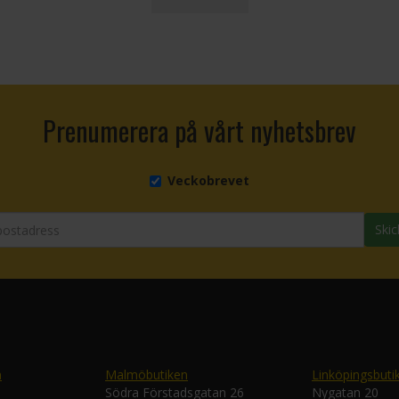
Prenumerera på vårt nyhetsbrev
Veckobrevet
Skic
n
Malmöbutiken
Linköpingsbuti
Södra Förstadsgatan 26
Nygatan 20