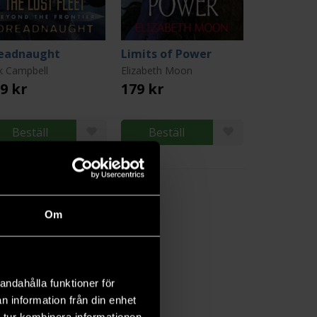
eadnaught
Limits of Power
k Campbell
Elizabeth Moon
9 kr
179 kr
Beställ
Beställ
Om
andahålla funktioner för
n information från din enhet