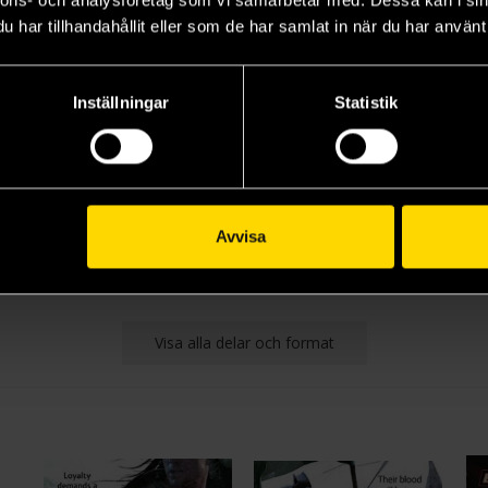
nnons- och analysföretag som vi samarbetar med. Dessa kan i sin
har tillhandahållit eller som de har samlat in när du har använt 
Inställningar
Statistik
Avvisa
Visa alla delar och format