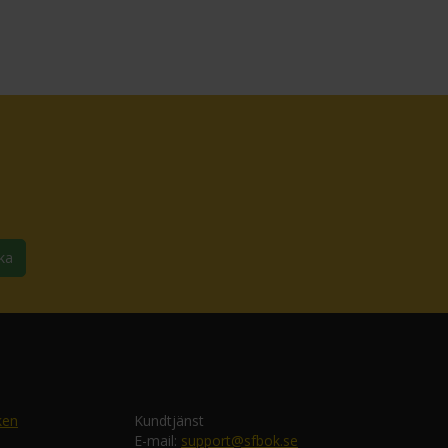
ka
ken
Kundtjänst
E-mail:
support@sfbok.se