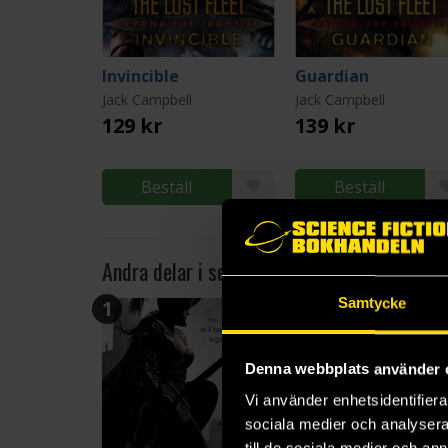
Invincible
Guardian
Jack Campbell
Jack Campbell
129 kr
139 kr
Beställ
Beställ
Andra delar i serien
Samtycke
1
2
Denna webbplats använder 
Vi använder enhetsidentifierar
sociala medier och analysera 