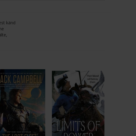
est känd
nne
lte,