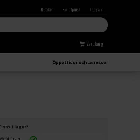
Butiker
Kundtjänst
Logga in
Varukorg
Öppettider och adresser
Finns i lager?
Webblager