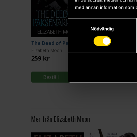
till de sociala medier och a
med annan information som du 
Samtyckesval
Nödvändig
The Deed of Paksenarrion
Divided Allegiance
Elizabeth Moon
Elizabeth Moon
259 kr
119 kr
Längre leveranstid
Beställ
Beställ
Mer från Elizabeth Moon