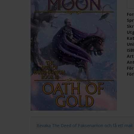
Fo
Sp
Skr
Ut
Kat
Un
IS
Ar
Ant
För
För
Bevaka The Deed of Paksenarrion och få ett mail så f