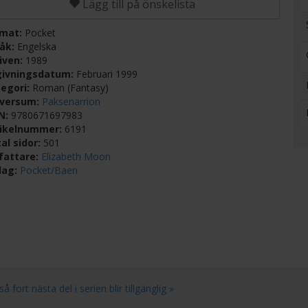
Lägg till på önskelista
rmat:
Pocket
råk:
Engelska
iven:
1989
givningsdatum:
Februari 1999
egori:
Roman (Fantasy)
iversum:
Paksenarrion
BN:
9780671697983
tikelnummer:
6191
al sidor:
501
fattare:
Elizabeth Moon
lag:
Pocket/Baen
ort nästa del i serien blir tillgänglig »