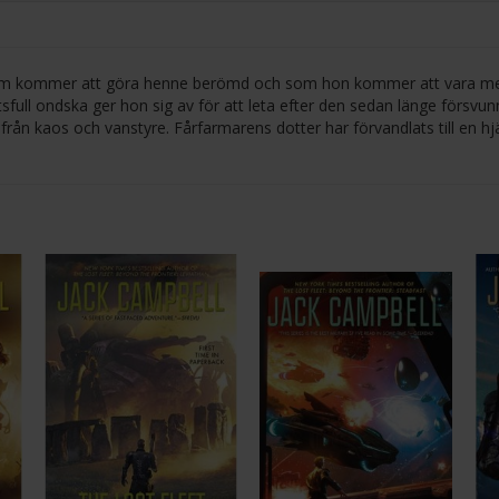
r som kommer att göra henne berömd och som hon kommer att vara m
sfull ondska ger hon sig av för att leta efter den sedan länge försvu
rån kaos och vanstyre. Fårfarmarens dotter har förvandlats till en hjä