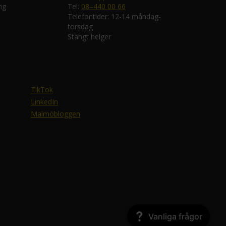
ng
Tel:
08–440 00 66
Telefontider: 12-14 måndag-
torsdag
Stängt helger
TikTok
LinkedIn
Malmöbloggen
Vanliga frågor