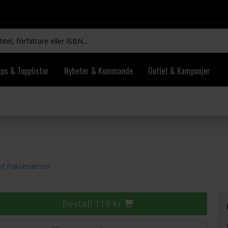
ips & Topplistor
Nyheter & Kommande
Outlet & Kampanjer
f Paksenarrion
Beställ 119 kr