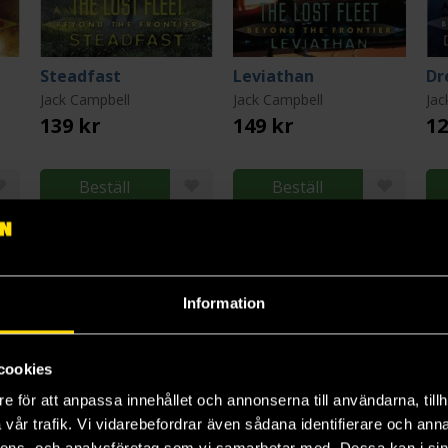
Steadfast
Leviathan
Dr
Jack Campbell
Jack Campbell
Jac
139 kr
149 kr
12
Beställ
Beställ
Information
cookies
e för att anpassa innehållet och annonserna till användarna, tillh
vår trafik. Vi vidarebefordrar även sådana identifierare och anna