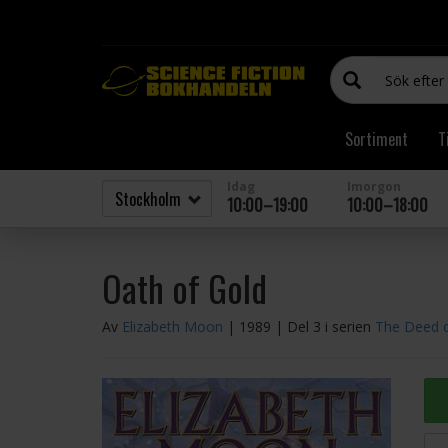
Sortiment
T
Idag
Imorgon
10:00–19:00
10:00–18:00
Oath of Gold
Av
Elizabeth Moon
| 1989
| Del 3 i serien
The Deed o