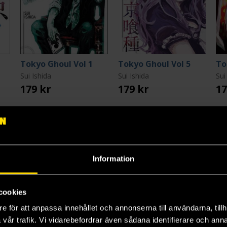
Tokyo Ghoul Vol 1
Tokyo Ghoul Vol 5
To
Sui Ishida
Sui Ishida
Sui
179 kr
179 kr
17
Beställ
Beställ
Information
4
5
6
cookies
e för att anpassa innehållet och annonserna till användarna, tillh
vår trafik. Vi vidarebefordrar även sådana identifierare och anna