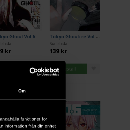
kyo Ghoul Vol 6
Tokyo Ghoul: re Vol 14
 Ishida
Sui Ishida
9 kr
139 kr
Beställ
Beställ
Om
7
andahålla funktioner för
n information från din enhet