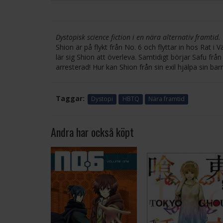
Dystopisk science fiction i en nära alternativ framtid.
Shion är på flykt från No. 6 och flyttar in hos Rat i
lär sig Shion att överleva. Samtidigt börjar Safu fr
arresterad! Hur kan Shion från sin exil hjälpa sin b
Taggar:
Dystopi
HBTQ
Nära framtid
Andra har också köpt