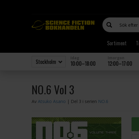
Sortiment
T
Idag
Imorgon
10:00–18:00
12:00–17:00
NO.6 Vol 3
Av
Atsuko Asano
| Del 3 i serien
NO.6