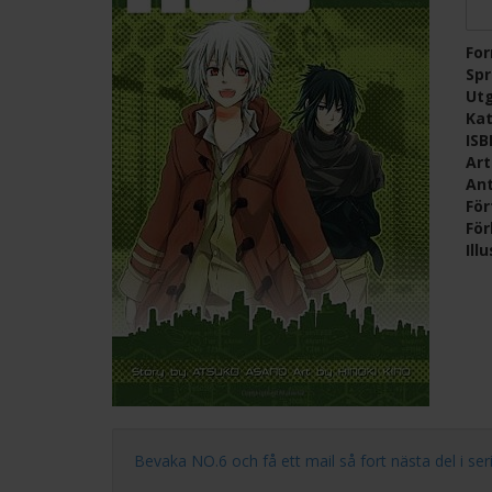
Fo
Sp
Ut
Kat
IS
Ar
Ant
För
För
Ill
Bevaka NO.6 och få ett mail så fort nästa del i serie