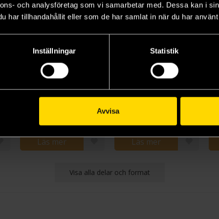
nnons- och analysföretag som vi samarbetar med. Dessa kan i sin
har tillhandahållit eller som de har samlat in när du har använt 
Inställningar
Statistik
NO.6 Vol 4
NO.6 Vol 5
NO
Atsuko Asano
Atsuko Asano
At
139 kr
139 kr
13
Avvisa
Läs mer
Läs mer
Visa alla delar och format