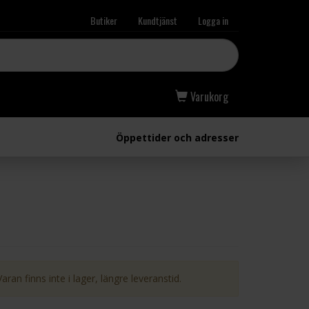
Butiker
Kundtjänst
Logga in
Varukorg
Öppettider och adresser
Varan finns inte i lager, längre leveranstid.