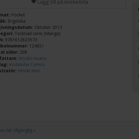
Lägg till på önskelista
rmat:
Pocket
råk:
Engelska
givningsdatum:
Oktober 2013
egori:
Tecknad serie (Manga)
BN:
9781612623573
tikelnummer:
124851
al sidor:
208
fattare:
Atsuko Asano
lag:
Kodansha Comics
ustratör:
Hinoki Kino
n blir tillgänglig »