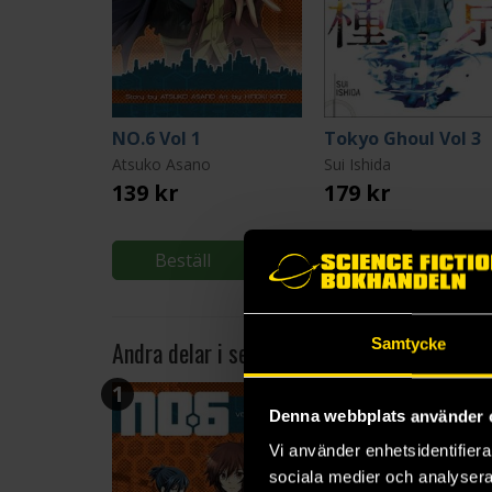
NO.6 Vol 1
Tokyo Ghoul Vol 3
Atsuko Asano
Sui Ishida
139 kr
179 kr
Beställ
Beställ
Samtycke
Andra delar i serien
1
2
Denna webbplats använder 
Vi använder enhetsidentifierar
sociala medier och analysera 