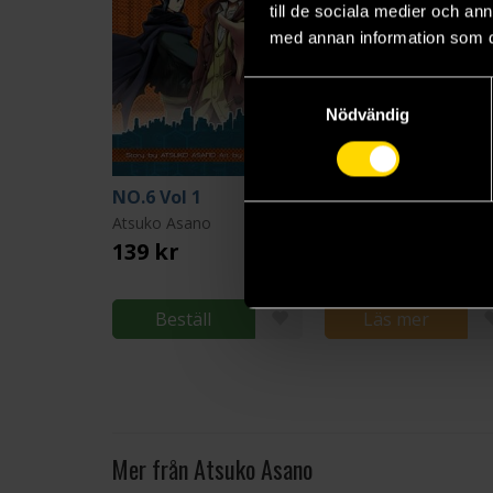
till de sociala medier och a
med annan information som du 
Samtyckesval
Nödvändig
NO.6 Vol 1
NO.6 Vol 2
Atsuko Asano
Atsuko Asano
139 kr
139 kr
Beställ
Läs mer
Mer från Atsuko Asano