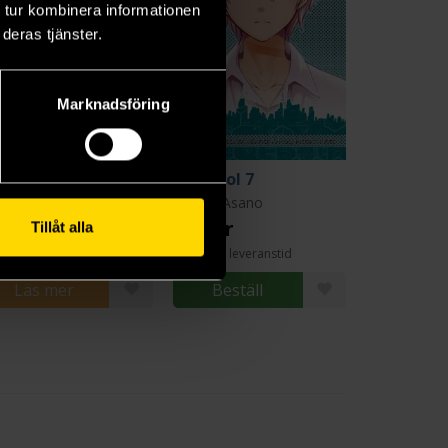
 tur kombinera informationen
deras tjänster.
Marknadsföring
.6 Vol 6
NO.6 Vol 7
suko Asano
Atsuko Asano
9 kr
139 kr
Tillåt alla
Längre leveranstid
Läs mer
Beställ